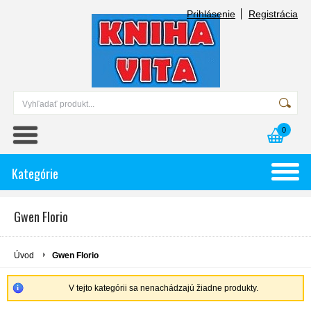
Prihlásenie
Registrácia
0
Kategórie
Gwen Florio
Úvod
Gwen Florio
V tejto kategórii sa nenachádzajú žiadne produkty.