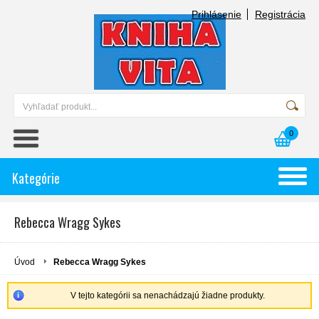
Prihlásenie
Registrácia
0
Kategórie
Rebecca Wragg Sykes
Úvod
Rebecca Wragg Sykes
V tejto kategórii sa nenachádzajú žiadne produkty.