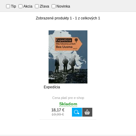
Tip
Akcia
Zľava
Novinka
Zobrazené produkty
1 - 1
z celkových
1
Expedícia
Cena platí pre e-shop
Skladom
18,17 €
19,99 €