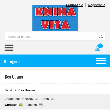
Prihlásenie
Registrácia
0
Kategórie
Bea Uusma
Úvod
Bea Uusma
Zoradiť podľa:
Názov
Cena
Obrázky
Tabuľka