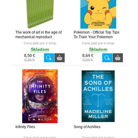
The work of art in the age of
Pokémon - Official Top Tips
mechanical reproduct
To Train Your Pokemon
Cena platí pre e-shop
Cena platí pre e-shop
Skladom
Skladom
8,50 €
8,64 €
9,35 €
9,50 €
Infinity Files
Song of Achilles
Cena platí pre e-shop
Cena platí pre e-shop