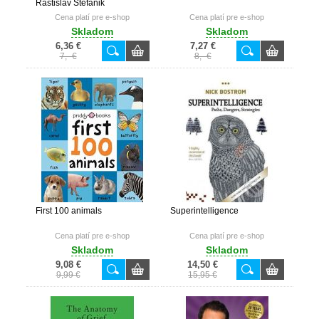
Rastislav Štefánik
Cena platí pre e-shop
Cena platí pre e-shop
Skladom
Skladom
6,36 €
7,27 €
7,- €
8,- €
First 100 animals
Superintelligence
Cena platí pre e-shop
Cena platí pre e-shop
Skladom
Skladom
9,08 €
14,50 €
9,99 €
15,95 €