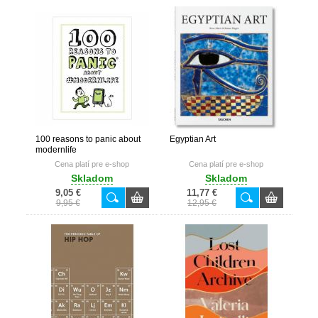
100 reasons to panic about
Egyptian Art
modernlife
Cena platí pre e-shop
Cena platí pre e-shop
Skladom
Skladom
9,05 €
11,77 €
9,95 €
12,95 €