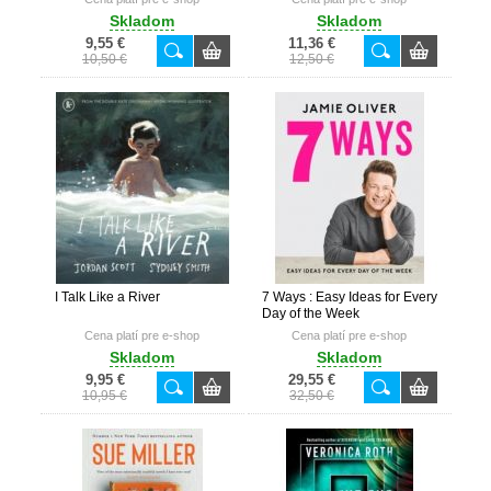
Skladom
Skladom
9,55 €
11,36 €
10,50 €
12,50 €
I Talk Like a River
7 Ways : Easy Ideas for Every
Day of the Week
Cena platí pre e-shop
Cena platí pre e-shop
Skladom
Skladom
9,95 €
29,55 €
10,95 €
32,50 €