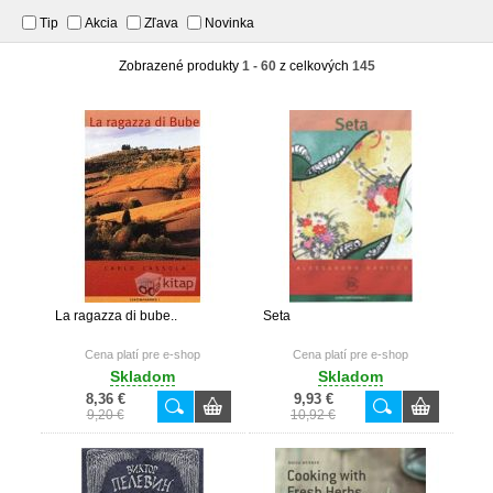
Tip
Akcia
Zľava
Novinka
Zobrazené produkty
1 - 60
z celkových
145
La ragazza di bube..
Seta
Cena platí pre e-shop
Cena platí pre e-shop
Skladom
Skladom
8,36 €
9,93 €
9,20 €
10,92 €