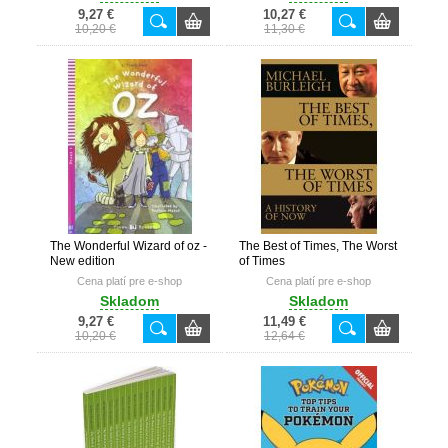
9,27 €
10,27 €
10,20 €
11,30 €
The Wonderful Wizard of oz -
The Best of Times, The Worst
New edition
of Times
Cena platí pre e-shop
Cena platí pre e-shop
Skladom
Skladom
9,27 €
11,49 €
10,20 €
12,64 €