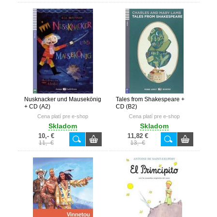
Nusknacker und Mausekönig
Tales from Shakespeare +
+ CD (A2)
CD (B2)
Cena platí pre e-shop
Cena platí pre e-shop
Skladom
Skladom
10,- €
11,82 €
11,- €
13,- €