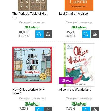
The Periodic Table of Hip
Lost Children Archive
Hop
Cena platí pre e-shop
Cena platí pre e-shop
Skladom
Skladom
10,86 €
15,- €
11,95 €
16,50 €
Zľava
How Cities Work Activity
Alice in the Wonderland
Book 1
Cena platí pre e-shop
Cena platí pre e-shop
Skladom
Skladom
7,23 €
7,73 €