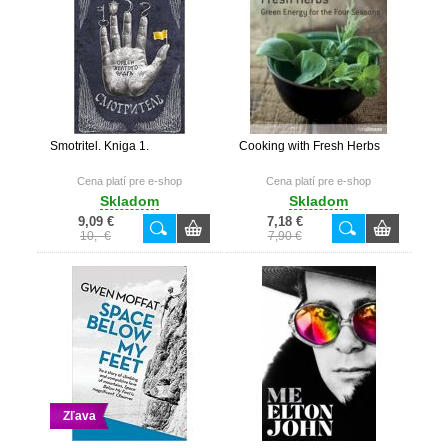
Smotritel. Kniga 1.
Cooking with Fresh Herbs
Cena platí pre e-shop
Cena platí pre e-shop
Skladom
Skladom
9,09 €
7,18 €
10,- €
7,90 €
Zľava