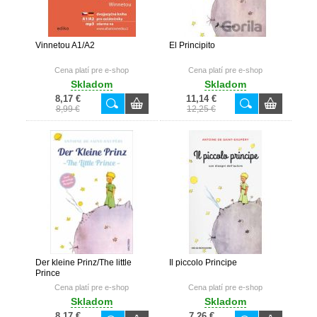
Vinnetou A1/A2
El Principito
Cena platí pre e-shop
Cena platí pre e-shop
Skladom
Skladom
8,17 €
11,14 €
8,99 €
12,25 €
Der kleine Prinz/The little
Il piccolo Principe
Prince
Cena platí pre e-shop
Cena platí pre e-shop
Skladom
Skladom
8,17 €
7,26 €