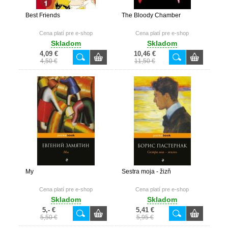
Best Friends
The Bloody Chamber
Cena platí pre e-shop
Cena platí pre e-shop
Skladom
Skladom
4,09 €
10,46 €
4,50 €
11,50 €
My
Sestra moja - žizň
Cena platí pre e-shop
Cena platí pre e-shop
Skladom
Skladom
5,- €
5,41 €
5,50 €
5,95 €