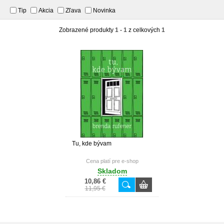
Tip
Akcia
Zľava
Novinka
Zobrazené produkty
1 - 1
z celkových
1
Tu, kde bývam
Cena platí pre e-shop
Skladom
10,86 €
11,95 €