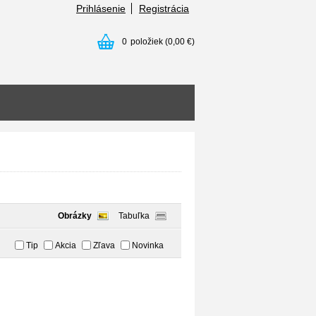
Prihlásenie
Registrácia
0
položiek
(0,00 €)
Obrázky
Tabuľka
Tip
Akcia
Zľava
Novinka