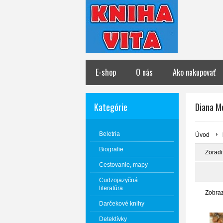
E-shop
O nás
Ako nakupovať
Kategórie
Diana M
Beletria
Úvod
Biografie
Zoradi
Cestovanie, mapy
Cudzojazyčná
literatúra
Zobra
Darčekové knihy
Detektívky