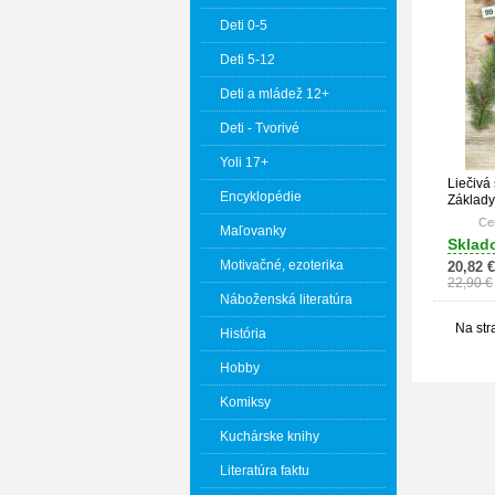
Deti 0-5
Deti 5-12
Deti a mládež 12+
Deti - Tvorivé
Yoli 17+
Liečivá 
Encyklopédie
Základy 
Cen
Maľovanky
Sklad
Motivačné, ezoterika
20,82 €
22,90 €
Náboženská literatúra
Na str
História
Hobby
Komiksy
Kuchárske knihy
Literatúra faktu