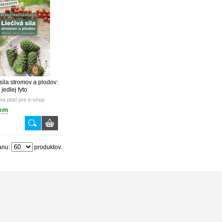
sila stromov a plodov:
jedlej fyto
a platí pre e-shop
om
anu:
produktov.