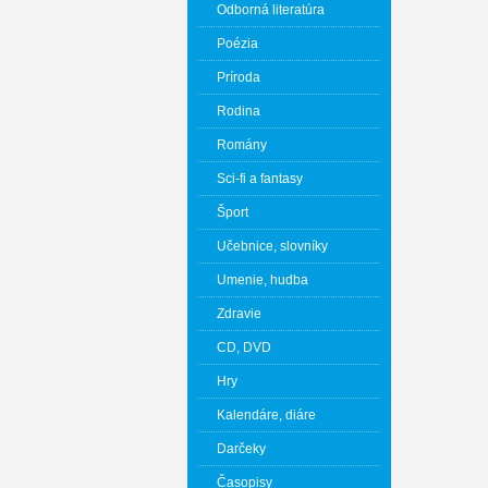
Odborná literatúra
Poézia
Príroda
Rodina
Romány
Sci-fi a fantasy
Šport
Učebnice, slovníky
Umenie, hudba
Zdravie
CD, DVD
Hry
Kalendáre, diáre
Darčeky
Časopisy