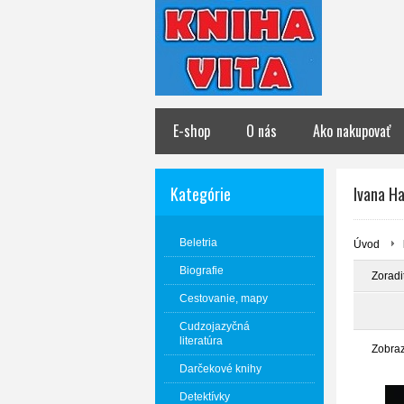
E-shop
O nás
Ako nakupovať
Kategórie
Ivana H
Beletria
Úvod
Biografie
Zoradi
Cestovanie, mapy
Cudzojazyčná
literatúra
Zobra
Darčekové knihy
Detektívky