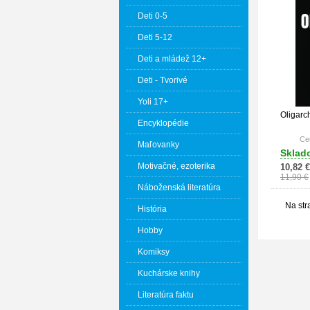
Deti 0-5
Deti 5-12
Deti a mládež 12+
Deti - Tvorivé
Yoli 17+
Oligarc
Encyklopédie
Cen
Maľovanky
Sklad
Motivačné, ezoterika
10,82 €
11,90 €
Náboženská literatúra
Na str
História
Hobby
Komiksy
Kuchárske knihy
Literatúra faktu