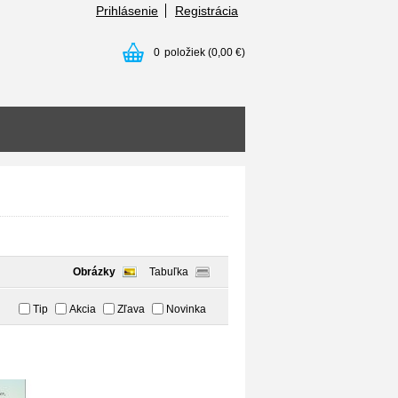
Prihlásenie
Registrácia
0
položiek
(0,00 €)
Obrázky
Tabuľka
Tip
Akcia
Zľava
Novinka