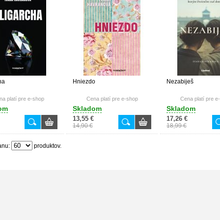
ha
Hniezdo
Nezabiješ
a platí pre e-shop
Cena platí pre e-shop
Cena platí pre e
om
Skladom
Skladom
13,55 €
17,26 €
14,90 €
18,99 €
anu:
produktov.