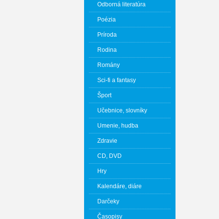
Odborná literatúra
Poézia
Príroda
Rodina
Romány
Sci-fi a fantasy
Šport
Učebnice, slovníky
Umenie, hudba
Zdravie
CD, DVD
Hry
Kalendáre, diáre
Darčeky
Časopisy