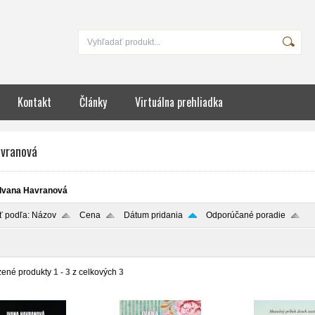
Kontakt
Články
Virtuálna prehliadka
avranová
Ivana Havranová
ť podľa:
Názov
Cena
Dátum pridania
Odporúčané poradie
zené produkty
1 - 3
z celkových
3