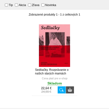
Tip
Akcia
Zľava
Novinka
Zobrazené produkty
1 - 1
z celkových
1
Sedliačky. Rozprávanie o
našich starých mamách
Cena platí pre e-shop
Skladom
22,64 €
24,90 €