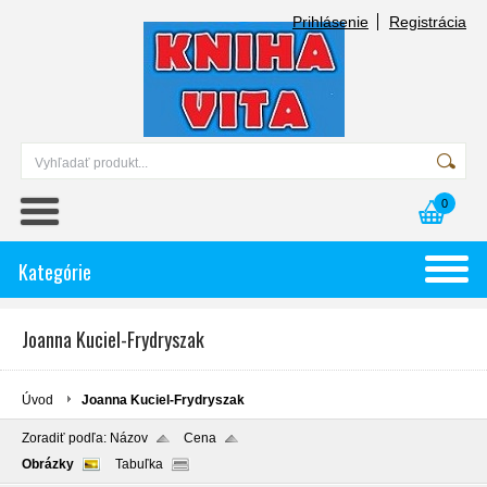
Prihlásenie
Registrácia
0
Kategórie
Joanna Kuciel-Frydryszak
Úvod
Joanna Kuciel-Frydryszak
Zoradiť podľa:
Názov
Cena
Obrázky
Tabuľka