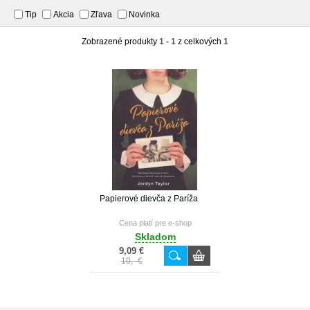
Tip
Akcia
Zľava
Novinka
Zobrazené produkty
1 - 1
z celkových
1
Papierové dievča z Paríža
Cena platí pre e-shop
Skladom
9,09 €
10,- €