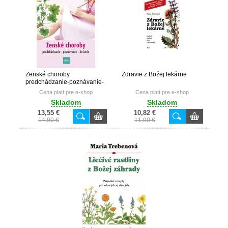
Ženské choroby
Zdravie z Božej lekárne
predchádzanie-poznávanie-
liečenie
Cena platí pre e-shop
Cena platí pre e-shop
Skladom
Skladom
13,55 €
10,82 €
14,90 €
11,90 €