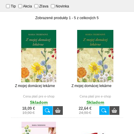
Tip
Akcia
Zľava
Novinka
Zobrazené produkty
1 - 5
z celkových
5
Z mojej domácej lekárne
Z mojej domácej lekárne
Cena platí pre e-shop
Cena platí pre e-shop
Skladom
Skladom
18,09 €
22,64 €
19,90 €
24,90 €