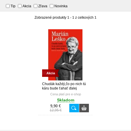
Tip
Akcia
Zľava
Novinka
Zobrazené produkty
1 - 1
z celkových
1
Akcia
Chudák každý,čo po nich tú
káru bude ťahať ďalej
Cena platí pre e-shop
Skladom
9,90 €
12,95 €