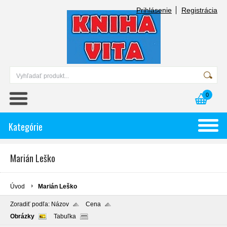
Prihlásenie
Registrácia
0
Kategórie
Marián Leško
Úvod
Marián Leško
Zoradiť podľa:
Názov
Cena
Obrázky
Tabuľka