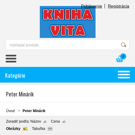
Prihlásenie
Registrácia
0
Kategórie
Peter Minárik
Úvod
Peter Minárik
Zoradiť podľa:
Názov
Cena
Obrázky
Tabuľka