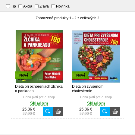
Tip
Akcia
Zľava
Novinka
Zobrazené produkty
1 - 2
z celkových
2
Nové
Nové
Diéta pri ochoreniach žlčníka
Diéta pri zvýšenom
a pankreasu
cholesterole
Cena platí pre e-shop
Cena platí pre e-shop
Skladom
Skladom
25,36 €
25,36 €
27,90 €
27,90 €