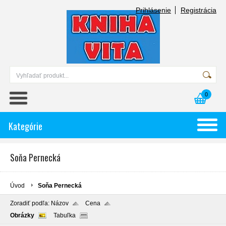
Prihlásenie
Registrácia
0
Kategórie
Soňa Pernecká
Úvod
Soňa Pernecká
Zoradiť podľa:
Názov
Cena
Obrázky
Tabuľka