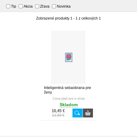
Tip
Akcia
Zľava
Novinka
Zobrazené produkty
1 - 1
z celkových
1
Inteligentná sebaobrana pre
ženy
Cena platí pre e-shop
Skladom
10,45 €
11,50 €