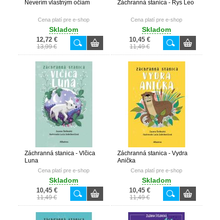
Neverím vlastným očiam
Záchranná stanica - Rys Leo
Cena platí pre e-shop
Cena platí pre e-shop
Skladom
Skladom
12,72 €
10,45 €
13,99 €
11,49 €
Záchranná stanica - Vlčica
Záchranná stanica - Vydra
Luna
Anička
Cena platí pre e-shop
Cena platí pre e-shop
Skladom
Skladom
10,45 €
10,45 €
11,49 €
11,49 €