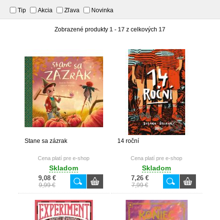
Tip
Akcia
Zľava
Novinka
Zobrazené produkty
1 - 17
z celkových
17
Stane sa zázrak
14 roční
Cena platí pre e-shop
Cena platí pre e-shop
Skladom
Skladom
9,08 €
7,26 €
9,99 €
7,99 €