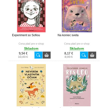
Experiment so Sofiou
Na koniec sveta
Cena platí pre e-shop
Cena platí pre e-shop
Skladom
Skladom
9,54 €
8,17 €
10,49 €
8,99 €