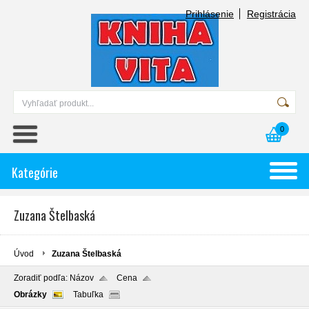
Prihlásenie
Registrácia
0
Kategórie
Zuzana Štelbaská
Úvod
Zuzana Štelbaská
Zoradiť podľa:
Názov
Cena
Obrázky
Tabuľka