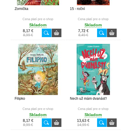
Zornička
15 - roční
Cena platí pre e-shop
Cena platí pre e-shop
Skladom
Skladom
8,17 €
7,72 €
8,99 €
8,49 €
Filipko
Nech už mám dvanásť!
Cena platí pre e-shop
Cena platí pre e-shop
Skladom
Skladom
8,17 €
13,63 €
8,99 €
14,99 €