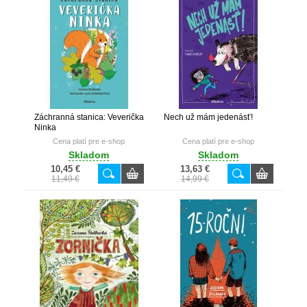
Záchranná stanica: Veverička
Nech už mám jedenásť!
Ninka
Cena platí pre e-shop
Cena platí pre e-shop
Skladom
Skladom
10,45 €
13,63 €
11,49 €
14,99 €