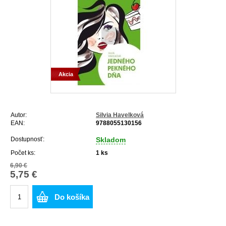
Akcia
Autor:
Silvia Havelková
EAN:
9788055130156
Dostupnosť:
Skladom
Počet ks:
1
ks
6,90 €
5,75 €
Do košíka