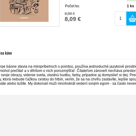
Počet ks:
1
ks
8,90 €
8,09 €
na káve
oje básne stavia na minipríbehoch s pointou, používa jednoduché jazykové prostri
mohol prečítať a v dlhšom o nich porozmýšľať. Čitateľom zároveň necháva priestor 
i svoje obrazy, videnie sveta, vlastnú hudbu, farby, prípadne aj domyslieť si dej. P
ky, ktorá nebude ťažkou cestou do hlbín, verím, že sa na chvíľu zastavíte, lepšie sp
áte alebo tušíte. My dokonalí muži mnohokrát vedení svojim egom - sa často nevenu