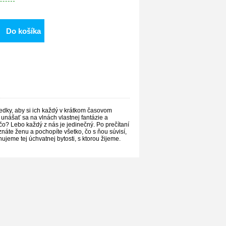
Do košíka
edky, aby si ich každý v krátkom časovom
unášať sa na vlnách vlastnej fantázie a
rečo? Lebo každý z nás je jedinečný. Po prečítaní
oznáte ženu a pochopíte všetko, čo s ňou súvisí,
jeme tej úchvatnej bytosti, s ktorou žijeme.