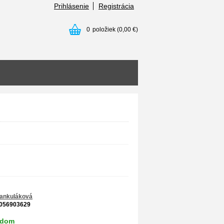
Prihlásenie
Registrácia
0
položiek
(0,00 €)
Jankuláková
056903629
adom