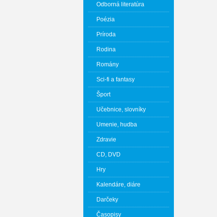
Odborná literatúra
Poézia
Príroda
Rodina
Romány
Sci-fi a fantasy
Šport
Učebnice, slovníky
Umenie, hudba
Zdravie
CD, DVD
Hry
Kalendáre, diáre
Darčeky
Časopisy