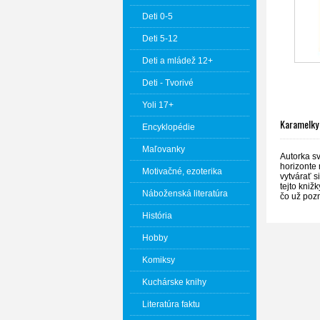
Deti 0-5
Deti 5-12
Deti a mládež 12+
Deti - Tvorivé
Yoli 17+
Karamelky 
Encyklopédie
Maľovanky
Autorka sv
horizonte 
Motivačné, ezoterika
vytvárať s
tejto kniž
Náboženská literatúra
čo už pozn
História
Hobby
Komiksy
Kuchárske knihy
Literatúra faktu