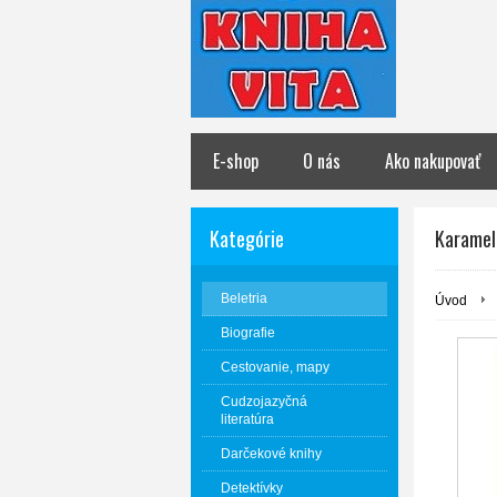
E-shop
O nás
Ako nakupovať
Kategórie
Karamel
Beletria
Úvod
Biografie
Cestovanie, mapy
Cudzojazyčná
literatúra
Darčekové knihy
Detektívky