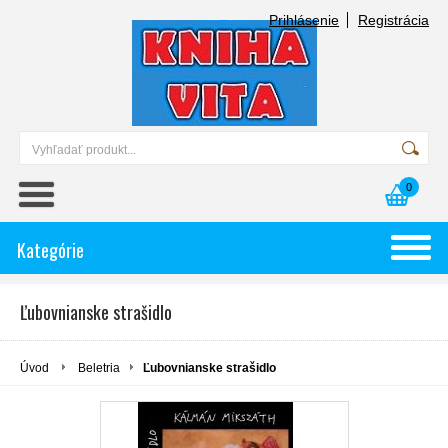
Prihlásenie
Registrácia
0
Kategórie
Ľubovnianske strašidlo
Úvod
Beletria
Ľubovnianske strašidlo