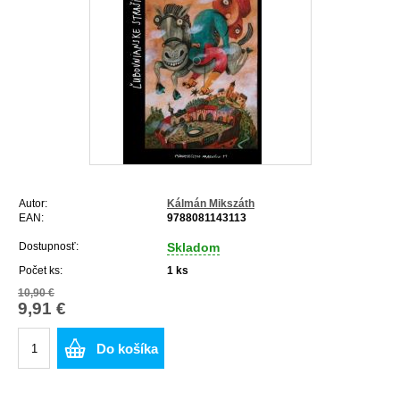
Autor:
Kálmán Mikszáth
EAN:
9788081143113
Dostupnosť:
Skladom
Počet ks:
1
ks
10,90 €
9,91 €
Do košíka