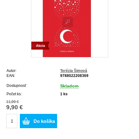
Akcia
Autor:
Terézia Šimová
EAN:
9788022208369
Dostupnosť:
Skladom
Počet ks:
1
ks
11,90 €
9,90 €
Do košíka