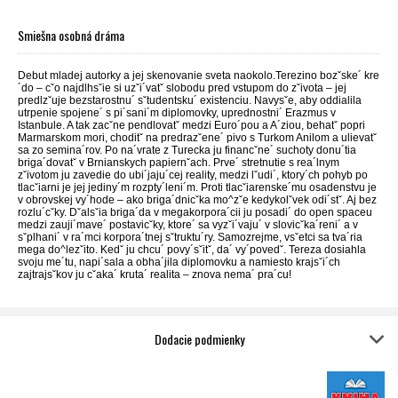
Smiešna osobná dráma
Debut mladej autorky a jej skenovanie sveta naokolo.Terezino bozˇske´ kre
´do – cˇo najdlhsˇie si uzˇi´vatˇ slobodu pred vstupom do zˇivota – jej
predlzˇuje bezstarostnu´ sˇtudentsku´ existenciu. Navysˇe, aby oddialila
utrpenie spojene´ s pi´sani´m diplomovky, uprednostni´ Erazmus v
Istanbule. A tak zacˇne pendlovatˇ medzi Euro´pou a A´ziou, behatˇ popri
Marmarskom mori, choditˇ na predrazˇene´ pivo s Turkom Anilom a ulievatˇ
sa zo semina´rov. Po na´vrate z Turecka ju financˇne´ suchoty donu´tia
briga´dovatˇ v Brnianskych papiernˇach. Prve´ stretnutie s rea´lnym
zˇivotom ju zavedie do ubi´jaju´cej reality, medzi lˇudi´, ktory´ch pohyb po
tlacˇiarni je jej jediny´m rozpty´leni´m. Proti tlacˇiarenske´mu osadenstvu je
v obrovskej vy´hode – ako briga´dnicˇka mo^zˇe kedykolˇvek odi´stˇ. Aj bez
rozlu´cˇky. Dˇalsˇia briga´da v megakorpora´cii ju posadi´ do open spaceu
medzi zauji´mave´ postavicˇky, ktore´ sa vyzˇi´vaju´ v slovicˇka´reni´ a v
sˇplhani´ v ra´mci korpora´tnej sˇtruktu´ry. Samozrejme, vsˇetci sa tva´ria
mega do^lezˇito. Kedˇ ju chcu´ povy´sˇitˇ, da´ vy´povedˇ. Tereza dosiahla
svoju me´tu, napi´sala a obha´jila diplomovku a namiesto krajsˇi´ch
zajtrajsˇkov ju cˇaka´ kruta´ realita – znova nema´ pra´cu!
Dodacie podmienky