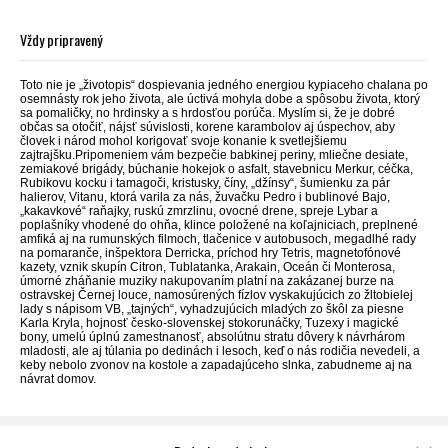
Vždy pripravený
Toto nie je „životopis“ dospievania jedného energiou kypiaceho chalana po
osemnásty rok jeho života, ale úctivá mohyla dobe a spôsobu života, ktorý
sa pomaličky, no hrdinsky a s hrdosťou porúča. Myslím si, že je dobré
občas sa otočiť, nájsť súvislosti, korene karambolov aj úspechov, aby
človek i národ mohol korigovať svoje konanie k svetlejšiemu
zajtrajšku.Pripomeniem vám bezpečie babkinej periny, mliečne desiate,
zemiakové brigády, búchanie hokejok o asfalt, stavebnicu Merkur, céčka,
Rubikovu kocku i tamagoči, kristusky, číny, „džínsy“, šumienku za pár
halierov, Vitanu, ktorá varila za nás, žuvačku Pedro i bublinové Bajo,
„kakavkové“ raňajky, ruskú zmrzlinu, ovocné drene, spreje Lybar a
poplašníky vhodené do ohňa, klince položené na koľajniciach, preplnené
amfiká aj na rumunských filmoch, tlačenice v autobusoch, megadlhé rady
na pomaranče, inšpektora Derricka, príchod hry Tetris, magnetofónové
kazety, vznik skupín Citron, Tublatanka, Arakain, Oceán či Monterosa,
úmorné zháňanie muziky nakupovaním platní na zakázanej burze na
ostravskej Černej louce, namosúrených fízlov vyskakujúcich zo žltobielej
lady s nápisom VB, „tajných“, vyhadzujúcich mladých zo škôl za piesne
Karla Kryla, hojnosť česko-slovenskej stokorunáčky, Tuzexy i magické
bony, umelú úplnú zamestnanosť, absolútnu stratu dôvery k návrhárom
mladosti, ale aj túlania po dedinách i lesoch, keď o nás rodičia nevedeli, a
keby nebolo zvonov na kostole a zapadajúceho slnka, zabudneme aj na
návrat domov.