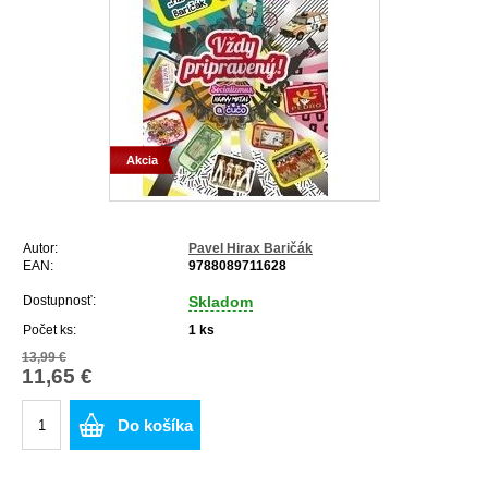
Akcia
Autor:
Pavel Hirax Baričák
EAN:
9788089711628
Dostupnosť:
Skladom
Počet ks:
1
ks
13,99 €
11,65 €
Do košíka