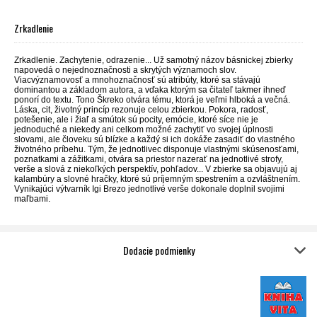
Zrkadlenie
Zrkadlenie. Zachytenie, odrazenie... Už samotný názov básnickej zbierky
napovedá o nejednoznačnosti a skrytých významoch slov.
Viacvýznamovosť a mnohoznačnosť sú atribúty, ktoré sa stávajú
dominantou a základom autora, a vďaka ktorým sa čitateľ takmer ihneď
ponorí do textu. Tono Škreko otvára tému, ktorá je veľmi hlboká a večná.
Láska, cit, životný princíp rezonuje celou zbierkou. Pokora, radosť,
potešenie, ale i žiaľ a smútok sú pocity, emócie, ktoré síce nie je
jednoduché a niekedy ani celkom možné zachytiť vo svojej úplnosti
slovami, ale človeku sú blízke a každý si ich dokáže zasadiť do vlastného
životného príbehu. Tým, že jednotlivec disponuje vlastnými skúsenosťami,
poznatkami a zážitkami, otvára sa priestor nazerať na jednotlivé strofy,
verše a slová z niekoľkých perspektív, pohľadov... V zbierke sa objavujú aj
kalambúry a slovné hračky, ktoré sú príjemným spestrením a ozvláštnením.
Vynikajúci výtvarník Igi Brezo jednotlivé verše dokonale doplnil svojimi
maľbami.
Dodacie podmienky