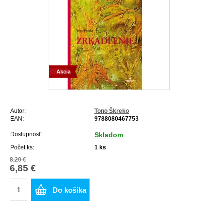
Akcia
Autor:
Tono Škreko
EAN:
9788080467753
Dostupnosť:
Skladom
Počet ks:
1
ks
8,20 €
6,85 €
Do košíka