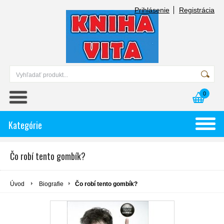
Prihlásenie
Registrácia
0
Kategórie
Čo robí tento gombík?
Úvod
Biografie
Čo robí tento gombík?