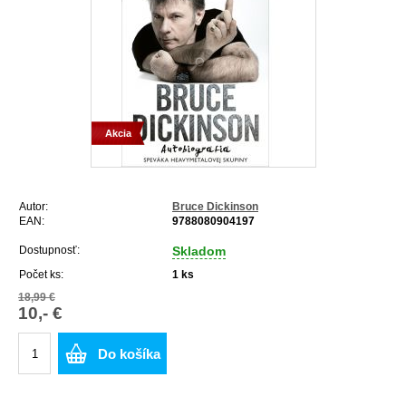
Akcia
Autor:
Bruce Dickinson
EAN:
9788080904197
Dostupnosť:
Skladom
Počet ks:
1
ks
18,99 €
10,- €
Do košíka