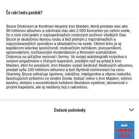
Čo robí tento gombík?
Bruce Dickinson je frontman skupiny Iron Maiden, ktorá predala viac ako
90 miliónov albumov a odohrala viac ako 2 000 koncertov po celom svete,
čo z nich robí jeden z najúspešnejších rockových počinov všetkých čias.
Bruce je skutočnou ikonou rocku a tiež jedným z najznámejších a
najuznávanejších spevákov a skladateľov na svete. Okrem toho je aj
kapitánom leteckej spoločnosti, motivačným rečníkom, pivovarníkom,
spisovateľom, rozhlasovým moderátorom a filmovým scenáristom.
Dokonca sa súťažne venoval i šermu. Vo svojej autobiografii rozpráva o
svojom angažmáne v rôznych kapelách, predtým než sa pridal k Iron
Maiden, ktorí ho preslávili. Iron Maiden vydali šestnásť štúdiových albumov,
predali vyše 100 miliónov albumov a boli štyrikrát nominovaní na cenu
Grammy. Bruce odhaľuje úprimne, odvážne, inteligentne a vtipne niekoľko
fascinujúcich príbehov zo svojho života: tridsať rokov s Iron Maiden, sólovú
kariéru, detstvo v excentrickom britskom školskom systéme, skúsenosti s
prvými kapelami, ale aj nedávny boj s rakovinou.
Dodacie podmienky