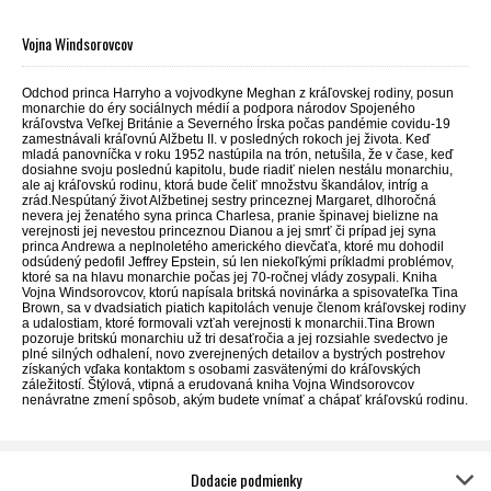
Vojna Windsorovcov
Odchod princa Harryho a vojvodkyne Meghan z kráľovskej rodiny, posun
monarchie do éry sociálnych médií a podpora národov Spojeného
kráľovstva Veľkej Británie a Severného Írska počas pandémie covidu-19
zamestnávali kráľovnú Alžbetu II. v posledných rokoch jej života. Keď
mladá panovníčka v roku 1952 nastúpila na trón, netušila, že v čase, keď
dosiahne svoju poslednú kapitolu, bude riadiť nielen nestálu monarchiu,
ale aj kráľovskú rodinu, ktorá bude čeliť množstvu škandálov, intríg a
zrád.Nespútaný život Alžbetinej sestry princeznej Margaret, dlhoročná
nevera jej ženatého syna princa Charlesa, pranie špinavej bielizne na
verejnosti jej nevestou princeznou Dianou a jej smrť či prípad jej syna
princa Andrewa a neplnoletého amerického dievčaťa, ktoré mu dohodil
odsúdený pedofil Jeffrey Epstein, sú len niekoľkými príkladmi problémov,
ktoré sa na hlavu monarchie počas jej 70-ročnej vlády zosypali. Kniha
Vojna Windsorovcov, ktorú napísala britská novinárka a spisovateľka Tina
Brown, sa v dvadsiatich piatich kapitolách venuje členom kráľovskej rodiny
a udalostiam, ktoré formovali vzťah verejnosti k monarchii.Tina Brown
pozoruje britskú monarchiu už tri desaťročia a jej rozsiahle svedectvo je
plné silných odhalení, novo zverejnených detailov a bystrých postrehov
získaných vďaka kontaktom s osobami zasvätenými do kráľovských
záležitostí. Štýlová, vtipná a erudovaná kniha Vojna Windsorovcov
nenávratne zmení spôsob, akým budete vnímať a chápať kráľovskú rodinu.
Dodacie podmienky