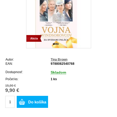
Akcia
Autor:
Tina Brown
EAN:
9788082540768
Dostupnosť:
Skladom
Počet ks:
1
ks
15,90 €
9,90 €
Do košíka