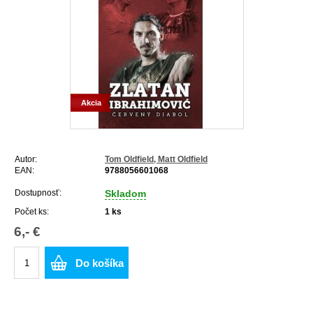
Akcia
Autor:
Tom Oldfield, Matt Oldfield
EAN:
9788056601068
Dostupnosť:
Skladom
Počet ks:
1
ks
6,- €
Do košíka