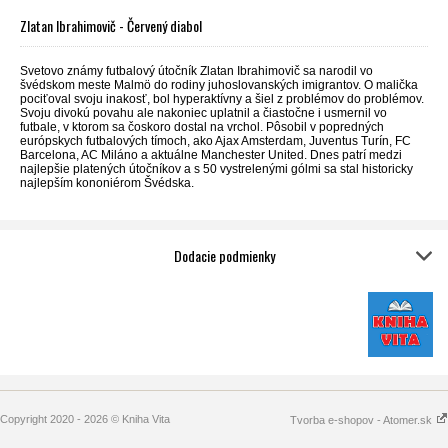
Zlatan Ibrahimovič - Červený diabol
Svetovo známy futbalový útočník Zlatan Ibrahimovič sa narodil vo
švédskom meste Malmö do rodiny juhoslovanských imigrantov. O malička
pociťoval svoju inakosť, bol hyperaktívny a šiel z problémov do problémov.
Svoju divokú povahu ale nakoniec uplatnil a čiastočne i usmernil vo
futbale, v ktorom sa čoskoro dostal na vrchol. Pôsobil v popredných
európskych futbalových tímoch, ako Ajax Amsterdam, Juventus Turín, FC
Barcelona, AC Miláno a aktuálne Manchester United. Dnes patrí medzi
najlepšie platených útočníkov a s 50 vystrelenými gólmi sa stal historicky
najlepším kononiérom Švédska.
Dodacie podmienky
Copyright 2020 - 2026 © Kniha Vita
Tvorba e-shopov - Atomer.sk