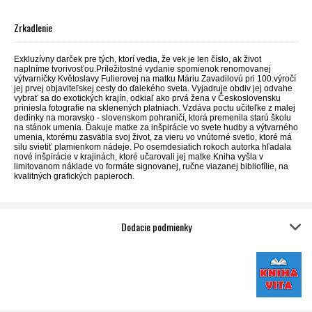
Zrkadlenie
Exkluzívny darček pre tých, ktorí vedia, že vek je len číslo, ak život
naplníme tvorivosťou.Príležitostné vydanie spomienok renomovanej
výtvarníčky Květoslavy Fulierovej na matku Máriu Zavadilovú pri 100.výročí
jej prvej objaviteľskej cesty do ďalekého sveta. Vyjadruje obdiv jej odvahe
vybrať sa do exotických krajín, odkiaľ ako prvá žena v Československu
priniesla fotografie na sklenených platniach. Vzdáva poctu učiteľke z malej
dedinky na moravsko - slovenskom pohraničí, ktorá premenila starú školu
na stánok umenia. Ďakuje matke za inšpirácie vo svete hudby a výtvarného
umenia, ktorému zasvätila svoj život, za vieru vo vnútorné svetlo, ktoré má
silu svietiť plamienkom nádeje. Po osemdesiatich rokoch autorka hľadala
nové inšpirácie v krajinách, ktoré učarovali jej matke.Kniha vyšla v
limitovanom náklade vo formáte signovanej, ručne viazanej bibliofílie, na
kvalitných grafických papieroch.
Dodacie podmienky