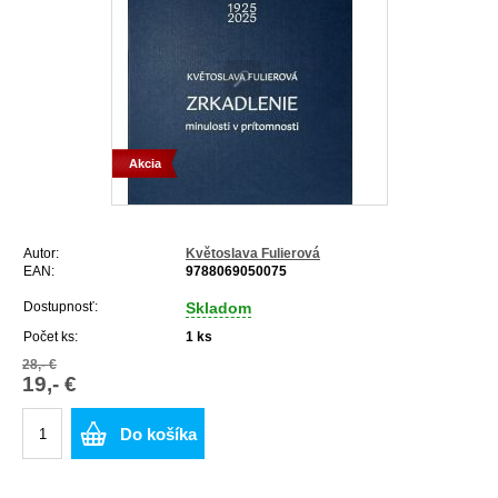
Akcia
Autor:
Květoslava Fulierová
EAN:
9788069050075
Dostupnosť:
Skladom
Počet ks:
1
ks
28,- €
19,- €
Do košíka