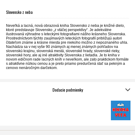
Slovensko z neba
Neveľká a lacná, nová obrazová kniha Slovensko z neba je knižné dielo,
ktoré predstavuje Slovensko „z vtáčej perspektívy“. Je adekvátne
ilustrovaná výhradne s leteckými fotografiami nášho krásneho Slovenska.
Prostredníctvom týchto zaujímavých leteckých fotografií približujú autori
čitateľom známe a krásne miesta pre niekoho možno z nepoznaného uhla.
Nachádza sa v nej vyše 90 známych aj menej známych pohľadov na
slovenskú krajinu, slovenská mestá, slovenské hrady, slovenské rieky,
slovenské hory, ale aj iné atraktivity Slovenska z lietadla. Je to kniha v
novom edičnom rade lacných kníh v neveľkom, ale zato praktickom formáte
s atraktívne nízkou cenou a je preto priamo predurčená stať sa pekným a
cenovo nenáročným darčekom.
Dodacie podmienky