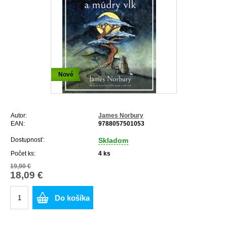
Nové
Autor:
James Norbury
EAN:
9788057501053
Dostupnosť:
Skladom
Počet ks:
4
ks
19,90 €
18,09 €
Do košíka