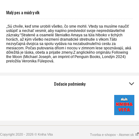
Malý pes a múdry vlk
„Sú chvíle, keď sme urobili všetko, čo sme mohli. Vtedy sa musíme naučiť
ustúpiť a nechať vesmír, aby naplno predviedol svoje nepredstaviteľné
zázraky.“Stratené a osamelé šteniatko Amaya sa túla hlboko v tichých
horách, až kým všetko nezmení dramatické stretnutie s vlkom.Táto
nezvyčajná dvojica sa spolu vydáva na nezabudnuteľnú cestu za
mesiacom. Počas putovania dňom i nocou v zimnom lese spoznávajú, aká
dôležitá je láska, obeta a prijatie zmeny.Z anglického originálu Following
the Moon (Michael Joseph, an imprint of Penguin Books, Londýn 2024)
preložila Veronika Fülepová.
Dodacie podmienky
Copyright 2020 - 2026 © Kniha Vita
Tvorba e-shopov - Atomer.sk