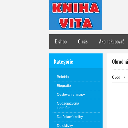
E-shop
O nás
Ako nakupovať
Kategórie
Obradná 
Beletria
Úvod
Biografie
Cestovanie, mapy
Cudzojazyčná
literatúra
Darčekové knihy
Detektívky