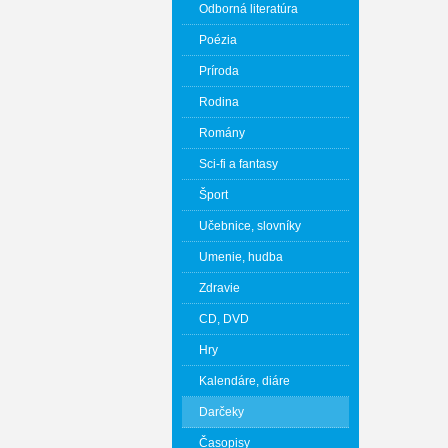
Odborná literatúra
Poézia
Príroda
Rodina
Romány
Sci-fi a fantasy
Šport
Učebnice, slovníky
Umenie, hudba
Zdravie
CD, DVD
Hry
Kalendáre, diáre
Darčeky
Časopisy