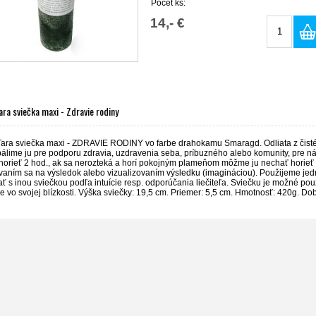
Počet ks:
14,- €
ra sviečka maxi - Zdravie rodiny
ara sviečka maxi - ZDRAVIE RODINY vo farbe drahokamu Smaragd. Odliata z čis
álime ju pre podporu zdravia, uzdravenia seba, príbuzného alebo komunity, pre ná
orieť 2 hod., ak sa nerozteká a horí pokojným plameňom môžme ju nechať horieť a
vaním sa na výsledok alebo vizualizovaním výsledku (imagináciou). Použijeme jed
 s inou sviečkou podľa intuície resp. odporúčania liečiteľa. Sviečku je možné pou
 vo svojej blízkosti. Výška sviečky: 19,5 cm. Priemer: 5,5 cm. Hmotnosť: 420g. Do