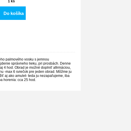
1
ks
Do košíka
tého palmového vosku s jemnou
jdenie správneho lieku, pri prosbách. Denne
j 4 hod. Obrad je možné doplniť afirmáciou,
nu -max 6 sviečok pre jeden obrad. Môžme ju
žiť aj ako amulet- teda ju nezapaľujeme, iba
ba horenia: cca 25 hod.