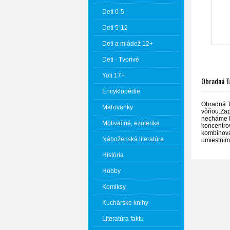
Deti 0-5
Deti 5-12
Deti a mládež 12+
Deti - Tvorivé
Yoli 17+
Obradná Ta
Encyklopédie
Obradná T
Maľovanky
vôňou.Zap
necháme h
Motivačné, ezoterika
koncentro
kombinovať
Náboženská literatúra
umiestnime
História
Hobby
Komiksy
Kuchárske knihy
Literatúra faktu