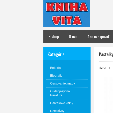
E-shop
O nás
Ako nakupovať
Kategórie
Pastelky
Beletria
Úvod
Biografie
Cestovanie, mapy
Cudzojazyčná
literatúra
Darčekové knihy
Detektívky