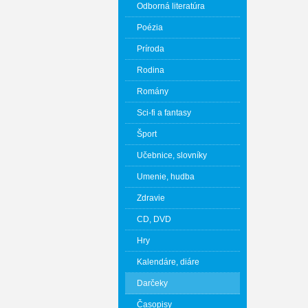
Odborná literatúra
Poézia
Príroda
Rodina
Romány
Sci-fi a fantasy
Šport
Učebnice, slovníky
Umenie, hudba
Zdravie
CD, DVD
Hry
Kalendáre, diáre
Darčeky
Časopisy