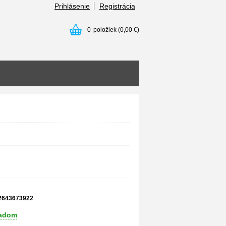
Prihlásenie
Registrácia
0
položiek
(0,00 €)
2643673922
ladom