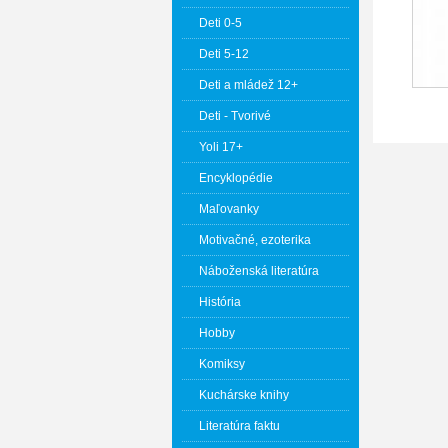
Deti 0-5
Deti 5-12
Deti a mládež 12+
Deti - Tvorivé
Yoli 17+
Encyklopédie
Maľovanky
Motivačné, ezoterika
Náboženská literatúra
História
Hobby
Komiksy
Kuchárske knihy
Literatúra faktu