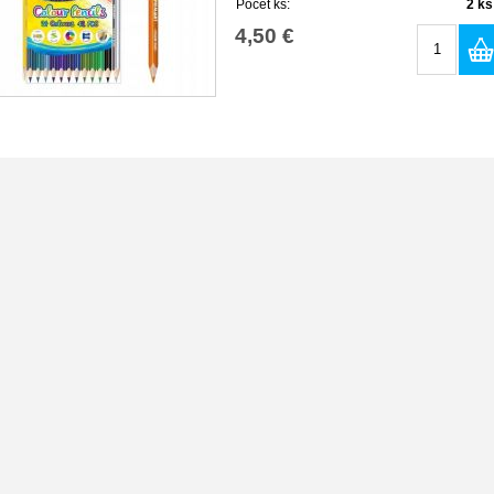
Počet ks:
2
ks
4,50 €