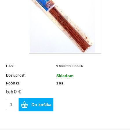
EAN:
9788055006604
Dostupnosť:
Skladom
Počet ks:
1
ks
5,50 €
Do košíka