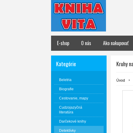
E-shop
O nás
Ako nakupovať
Kategórie
Kruhy n
Beletria
Úvod
Biografie
Cestovanie, mapy
Cudzojazyčná
literatúra
Darčekové knihy
Detektívky