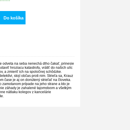
Do košíka
e odveta na seba nenechá dlho čakať, prinesie
aviť hroziacu katastrofu, vrátiť do našich ulíc
v, a zmieriť ich na spoločnej schôdzke.
tektívi, stojí občas proti nim. Strieľa sa, Krauz
m čase je aj on donútený strieľať na človeka.
to zamotanom prípade na jeho strane a kto je
nie záhady je zahalené tajomstvom a všetkým
ahne nátlaku kolegov z kancelárie
de.