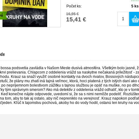
Počet ks:
5
ks
16,95 €
vé
15,41 €
ode
 bossa podsvetia zavládla v Našom Meste dusivá atmosféra. Všetkým bolo jasné, ž
krvi prelievania. Chlapcom z oddelenia vrážd sa naskytne nečakaná príležitosť - zast
hodu. Krauz sa snaží využiť osobné kontakty na dvoch rivalov, Bossových nástupco
etuší, že plány mu zhatí iná tajná veľmoc, ktorá, hoci platená z tých istých daní ako de
k po nepríjemnom bolestivom zážitku s tajnou službou je opäť na muške, no po dlho
ľky tým správnym smerom? Ako má detektív z oddelenia vrážd odhaliť, kto je v tom
? Keď konečne nájde odpovede, uvedomí si, že sa s nimi nemôže podeliť. Rozlúšte
 na tom, aby to tak aj ostalo, aby nič nepreniklo na verejnosť. Krauz napokon podľ
aťjeden. Kľúč k tajomstvu pochová, akoby ho do vody hodil, ostanú len kruhy na vo