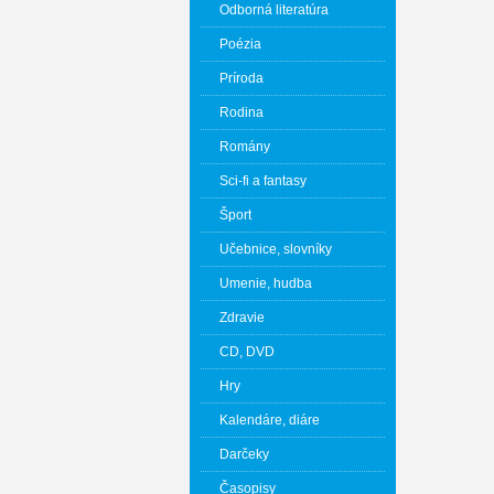
Odborná literatúra
Poézia
Príroda
Rodina
Romány
Sci-fi a fantasy
Šport
Učebnice, slovníky
Umenie, hudba
Zdravie
CD, DVD
Hry
Kalendáre, diáre
Darčeky
Časopisy