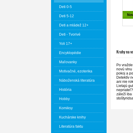
Deti 0-5
No
Deti 5-12
Deti a mládež 12+
Deti - Tvorivé
Yoli 17+
Kruhy na v
Encyklopédie
Maľovanky
Po vražde
novú vlnu 
Motivačné, ezoterika
pokoj a po
Detektív n
Náboženská literatúra
ani nie ro
Lietajú gu
História
nepriateľ
záleží iba
stoštyrids
Hobby
Komiksy
Kuchárske knihy
Literatúra faktu