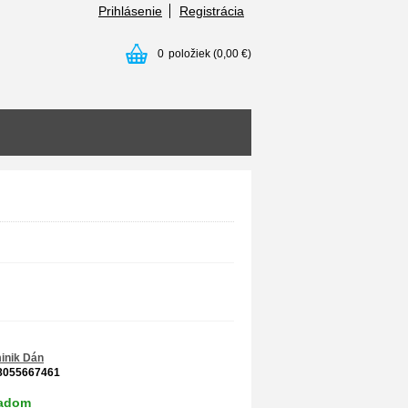
Prihlásenie
Registrácia
0
položiek
(0,00 €)
inik Dán
8055667461
ladom