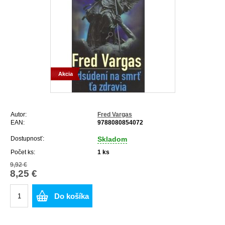
Akcia
Autor:
Fred Vargas
EAN:
9788080854072
Dostupnosť:
Skladom
Počet ks:
1
ks
9,92 €
8,25 €
Do košíka