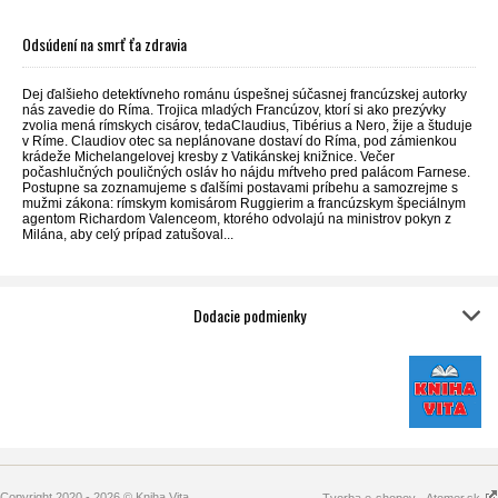
Odsúdení na smrť ťa zdravia
Dej ďalšieho detektívneho románu úspešnej súčasnej francúzskej autorky
nás zavedie do Ríma. Trojica mladých Francúzov, ktorí si ako prezývky
zvolia mená rímskych cisárov, tedaClaudius, Tibérius a Nero, žije a študuje
v Ríme. Claudiov otec sa neplánovane dostaví do Ríma, pod zámienkou
krádeže Michelangelovej kresby z Vatikánskej knižnice. Večer
počashlučných pouličných osláv ho nájdu mŕtveho pred palácom Farnese.
Postupne sa zoznamujeme s ďalšími postavami príbehu a samozrejme s
mužmi zákona: rímskym komisárom Ruggierim a francúzskym špeciálnym
agentom Richardom Valenceom, ktorého odvolajú na ministrov pokyn z
Milána, aby celý prípad zatušoval...
Dodacie podmienky
Copyright 2020 - 2026 © Kniha Vita