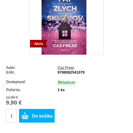
Akcia
Autor:
Caz Frear
EAN:
9788082541079
Dostupnosť:
Skladom
Počet ks:
1
ks
12,90 €
9,90 €
Do košíka