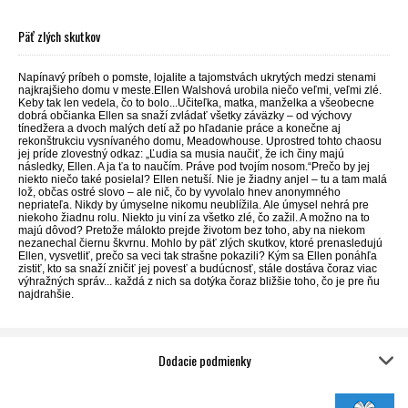
Päť zlých skutkov
Napínavý príbeh o pomste, lojalite a tajomstvách ukrytých medzi stenami
najkrajšieho domu v meste.Ellen Walshová urobila niečo veľmi, veľmi zlé.
Keby tak len vedela, čo to bolo...Učiteľka, matka, manželka a všeobecne
dobrá občianka Ellen sa snaží zvládať všetky záväzky – od výchovy
tínedžera a dvoch malých detí až po hľadanie práce a konečne aj
rekonštrukciu vysnívaného domu, Meadowhouse. Uprostred tohto chaosu
jej príde zlovestný odkaz: „Ľudia sa musia naučiť, že ich činy majú
následky, Ellen. A ja ťa to naučím. Práve pod tvojím nosom.“Prečo by jej
niekto niečo také posielal? Ellen netuší. Nie je žiadny anjel – tu a tam malá
lož, občas ostré slovo – ale nič, čo by vyvolalo hnev anonymného
nepriateľa. Nikdy by úmyselne nikomu neublížila. Ale úmysel nehrá pre
niekoho žiadnu rolu. Niekto ju viní za všetko zlé, čo zažil. A možno na to
majú dôvod? Pretože málokto prejde životom bez toho, aby na niekom
nezanechal čiernu škvrnu. Mohlo by päť zlých skutkov, ktoré prenasledujú
Ellen, vysvetliť, prečo sa veci tak strašne pokazili? Kým sa Ellen ponáhľa
zistiť, kto sa snaží zničiť jej povesť a budúcnosť, stále dostáva čoraz viac
výhražných správ... každá z nich sa dotýka čoraz bližšie toho, čo je pre ňu
najdrahšie.
Dodacie podmienky