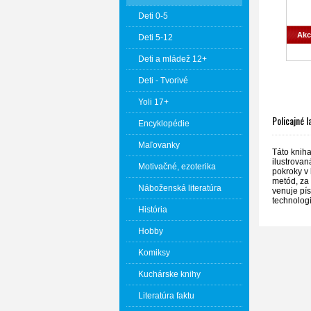
Deti 0-5
Akc
Deti 5-12
Deti a mládež 12+
Deti - Tvorivé
Yoli 17+
Policajné 
Encyklopédie
Maľovanky
Táto knih
ilustrovan
Motivačné, ezoterika
pokroky v 
metód, za
Náboženská literatúra
venuje pís
technologi
História
Hobby
Komiksy
Kuchárske knihy
Literatúra faktu