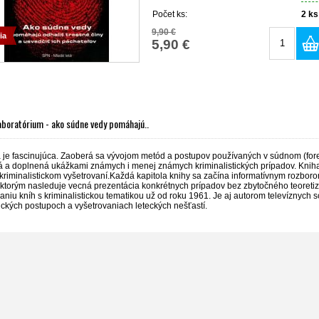
Počet ks:
2
ks
9,90 €
ia
5,90 €
laboratórium - ako súdne vedy pomáhajú..
a je fascinujúca. Zaoberá sa vývojom metód a postupov používaných v súdnom (fore
á a doplnená ukážkami známych i menej známych kriminalistických prípadov. Kniha 
kriminalistickom vyšetrovaní.Každá kapitola knihy sa začína informatívnym rozbor
 ktorým nasleduje vecná prezentácia konkrétnych prípadov bez zbytočného teoret
aniu kníh s kriminalistickou tematikou už od roku 1961. Je aj autorom televíznych
ckých postupoch a vyšetrovaniach leteckých nešťastí.