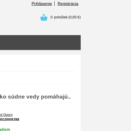
Prihlásenie
Registrácia
0
položiek
(0,00 €)
 ako súdne vedy pomáhajú..
id Owen
8010009398
ladom