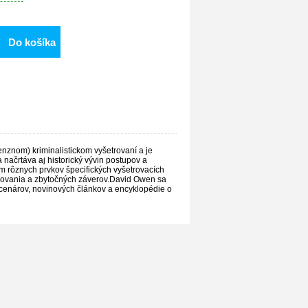
Do košíka
nznom) kriminalistickom vyšetrovaní a je
načrtáva aj historický vývin postupov a
om rôznych prvkov špecifických vyšetrovacích
izovania a zbytočných záverov.David Owen sa
 scenárov, novinových článkov a encyklopédie o