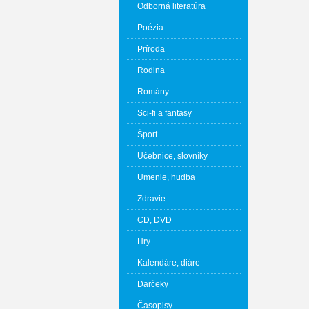
Odborná literatúra
Poézia
Príroda
Rodina
Romány
Sci-fi a fantasy
Šport
Učebnice, slovníky
Umenie, hudba
Zdravie
CD, DVD
Hry
Kalendáre, diáre
Darčeky
Časopisy