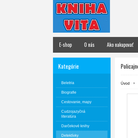
E-shop
O nás
Ako nakupovať
Kategórie
Policajn
Beletria
Úvod
Biografie
Cestovanie, mapy
Cudzojazyčná
literatúra
Darčekové knihy
Detektívky