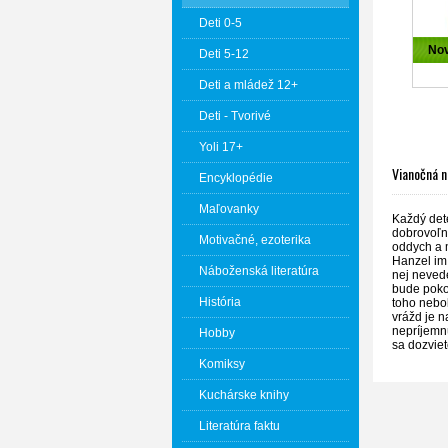
Deti 0-5
No
Deti 5-12
Deti a mládež 12+
Deti - Tvorivé
Yoli 17+
Vianočná n
Encyklopédie
Maľovanky
Každý dete
dobrovoľne
Motivačné, ezoterika
oddych a m
Hanzel im 
Náboženská literatúra
nej nevede
bude pokoj
História
toho nebo
vrážd je n
nepríjemnú
Hobby
sa dozviet
Komiksy
Kuchárske knihy
Literatúra faktu