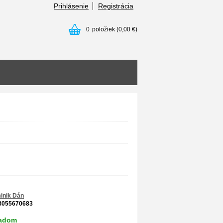
Prihlásenie
Registrácia
0
položiek
(0,00 €)
inik Dán
8055670683
ladom