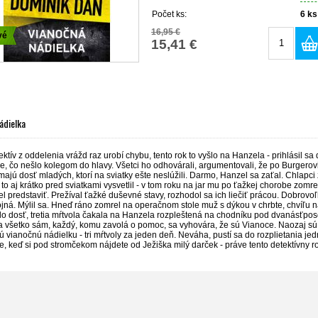
Počet ks:
6
ks
16,95 €
vé
15,41 €
ádielka
ktív z oddelenia vrážd raz urobí chybu, tento rok to vyšlo na Hanzela - prihlásil sa 
, čo nešlo kolegom do hlavy. Všetci ho odhovárali, argumentovali, že po Burgerovi 
ajú dosť mladých, ktorí na sviatky ešte neslúžili. Darmo, Hanzel sa zaťal. Chlapci z 
to aj krátko pred sviatkami vysvetlil - v tom roku na jar mu po ťažkej chorobe zomr
l predstaviť. Prežíval ťažké duševné stavy, rozhodol sa ich liečiť prácou. Dobrovoľn
ná. Mýlil sa. Hneď ráno zomrel na operačnom stole muž s dýkou v chrbte, chvíľu n
lo dosť, tretia mŕtvola čakala na Hanzela rozpleštená na chodníku pod dvanásťp
a všetko sám, každý, komu zavolá o pomoc, sa vyhovára, že sú Vianoce. Naozaj sú,
 vianočnú nádielku - tri mŕtvoly za jeden deň. Neváha, pustí sa do rozplietania j
e, keď si pod stromčekom nájdete od Ježiška milý darček - práve tento detektívny 