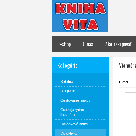
E-shop
O nás
Ako nakupovať
Kategórie
Vianočn
Beletria
Úvod
Biografie
Cestovanie, mapy
Cudzojazyčná
literatúra
Darčekové knihy
Detektívky