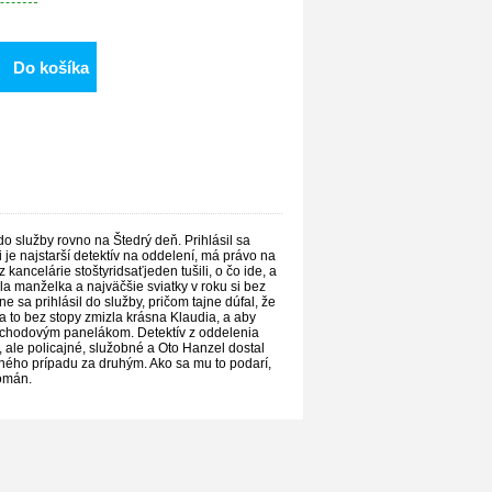
Do košíka
do služby rovno na Štedrý deň. Prihlásil sa
je najstarší detektív na oddelení, má právo na
kancelárie stoštyridsaťjeden tušili, o čo ide, a
ela manželka a najväčšie sviatky v roku si bez
e sa prihlásil do služby, pričom tajne dúfal, že
a to bez stopy zmizla krásna Klaudia, a aby
oschodovým panelákom. Detektív z oddelenia
 ale policajné, služobné a Oto Hanzel dostal
edného prípadu za druhým. Ako sa mu to podarí,
román.