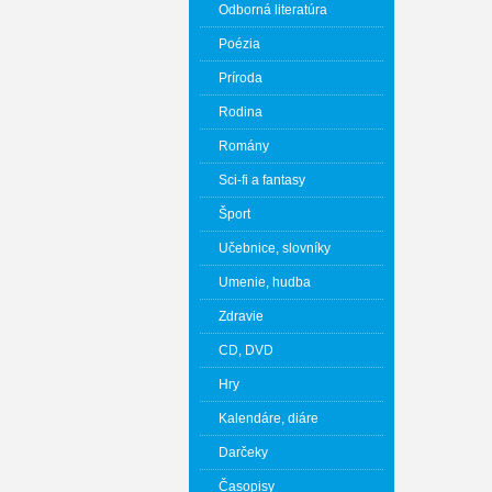
Odborná literatúra
Poézia
Príroda
Rodina
Romány
Sci-fi a fantasy
Šport
Učebnice, slovníky
Umenie, hudba
Zdravie
CD, DVD
Hry
Kalendáre, diáre
Darčeky
Časopisy