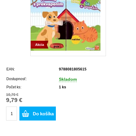
Akcia
EAN:
9788081805615
Dostupnosť:
Skladom
Počet ks:
1
ks
10,70 €
9,79 €
Do košíka