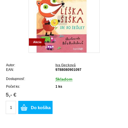
Akcia
Autor:
Iva Gecková
EAN:
9788080901097
Dostupnosť:
Skladom
Počet ks:
1
ks
5,- €
Do košíka