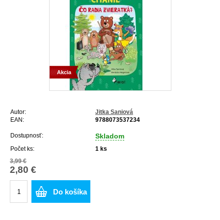
Akcia
Autor:
Jitka Saniová
EAN:
9788073537234
Dostupnosť:
Skladom
Počet ks:
1
ks
3,99 €
2,80 €
Do košíka