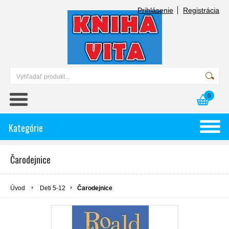
Prihlásenie
Registrácia
0
Kategórie
Čarodejnice
Úvod
Deti 5-12
Čarodejnice