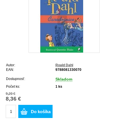
Autor:
Roald Dahl
EAN:
9788081330070
Dostupnosť:
Skladom
Počet ks:
1
ks
9,20 €
8,36 €
Do košíka