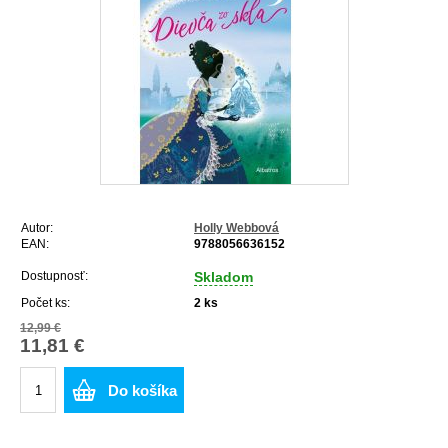
Autor:
Holly Webbová
EAN:
9788056636152
Dostupnosť:
Skladom
Počet ks:
2
ks
12,99 €
11,81 €
Do košíka