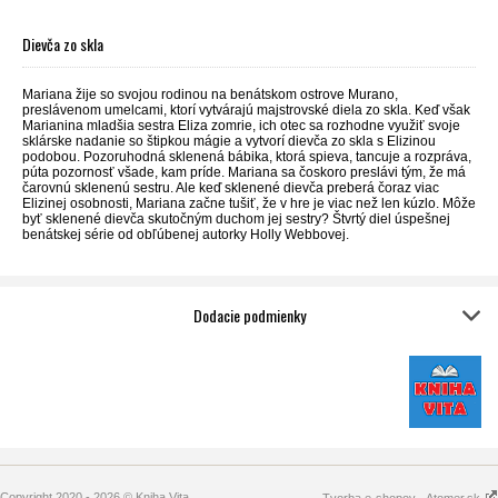
Dievča zo skla
Mariana žije so svojou rodinou na benátskom ostrove Murano,
preslávenom umelcami, ktorí vytvárajú majstrovské diela zo skla. Keď však
Marianina mladšia sestra Eliza zomrie, ich otec sa rozhodne využiť svoje
sklárske nadanie so štipkou mágie a vytvorí dievča zo skla s Elizinou
podobou. Pozoruhodná sklenená bábika, ktorá spieva, tancuje a rozpráva,
púta pozornosť všade, kam príde. Mariana sa čoskoro preslávi tým, že má
čarovnú sklenenú sestru. Ale keď sklenené dievča preberá čoraz viac
Elizinej osobnosti, Mariana začne tušiť, že v hre je viac než len kúzlo. Môže
byť sklenené dievča skutočným duchom jej sestry? Štvrtý diel úspešnej
benátskej série od obľúbenej autorky Holly Webbovej.
Dodacie podmienky
Copyright 2020 - 2026 © Kniha Vita