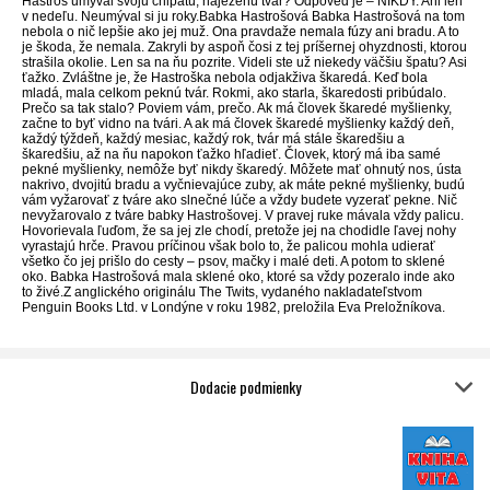
Hastroš umýval svoju chlpatú, naježenú tvár? Odpoveď je – NIKDY. Ani len
v nedeľu. Neumýval si ju roky.Babka Hastrošová Babka Hastrošová na tom
nebola o nič lepšie ako jej muž. Ona pravdaže nemala fúzy ani bradu. A to
je škoda, že nemala. Zakryli by aspoň čosi z tej príšernej ohyzdnosti, ktorou
strašila okolie. Len sa na ňu pozrite. Videli ste už niekedy väčšiu špatu? Asi
ťažko. Zvláštne je, že Hastroška nebola odjakživa škaredá. Keď bola
mladá, mala celkom peknú tvár. Rokmi, ako starla, škaredosti pribúdalo.
Prečo sa tak stalo? Poviem vám, prečo. Ak má človek škaredé myšlienky,
začne to byť vidno na tvári. A ak má človek škaredé myšlienky každý deň,
každý týždeň, každý mesiac, každý rok, tvár má stále škaredšiu a
škaredšiu, až na ňu napokon ťažko hľadieť. Človek, ktorý má iba samé
pekné myšlienky, nemôže byť nikdy škaredý. Môžete mať ohnutý nos, ústa
nakrivo, dvojitú bradu a vyčnievajúce zuby, ak máte pekné myšlienky, budú
vám vyžarovať z tváre ako slnečné lúče a vždy budete vyzerať pekne. Nič
nevyžarovalo z tváre babky Hastrošovej. V pravej ruke mávala vždy palicu.
Hovorievala ľuďom, že sa jej zle chodí, pretože jej na chodidle ľavej nohy
vyrastajú hrče. Pravou príčinou však bolo to, že palicou mohla udierať
všetko čo jej prišlo do cesty – psov, mačky i malé deti. A potom to sklené
oko. Babka Hastrošová mala sklené oko, ktoré sa vždy pozeralo inde ako
to živé.Z anglického originálu The Twits, vydaného nakladateľstvom
Penguin Books Ltd. v Londýne v roku 1982, preložila Eva Preložníkova.
Dodacie podmienky