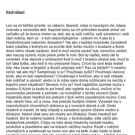
Hastrošovci
Len sa im bližšie prizrite: sú zákerní, škaredí, robia si navzájom zle, trápia
zvieratá a nenávidia deti. Napriek tomu sa ich príhodám budete smiať od
začiatku až do konca nielen vy, deti, ale aj vaši rodičia, vaši súrodenci i vaši
starí rodičia, ktorí sú - o tom nepochybujeme - celkom iní. A ako to s
Hastrošovcami nakoniec dopadne? Tak ako v každej rozprávke.Zarastené
tváre (ukážka z knihy)Len sa pozrite deti, koľko mužov s bradami a fúzmi
dnes vidno všade naokolo. Keď si muž nechá zarásť tvár, nemožno vedieť,
ako naozaj vyzerá. Azda práve preto to robí. Bol by radšej, keby ste to
nevedeli. A tie starosti s umývaním! Keď si muž s bradou umýva tvár, musí to
byť taká fuška, ako keď si my umývame hlavu. Chcel by som teda vedieť
toto: Ako často si bradáči a fúzači umývajú tvár? Raz za týždeň? V nedeľu
večer, tak ako my? Šampónujú si ju? Používajú sušič? Používajú vlasový
tonik, aby im tvár neplešivela? Chodievajú k holičovi, aby si dali chlpatú
tvár ostrihať a upraviť, alebo si to robia sami doma nožnicami na nechty v
kúpeľni pred zrkadlom? Neviem. A čo vy? Keď najbližšie zazriete muža s
bradou či fúzmi (a bude to asi hneď, ako vyjdete na ulicu), možno si ho
pozornejšie prezriete a začnete i vy rozmýšľať o týchto veciach.Dedo
HastrošAj dedo Hastroš bol jedným z tých veľmi zarastených mužov. Celú
tvár, okrem čela, očí a nosa, mal pokrytú hustými chlpmi. Vyrastali mu v
neposlušných chumáčoch dokonca aj z nosných dierok a uší. Dedo
Hastroš si myslel, že taký chlpatý a zarastený vyzerá úžasne múdro a
dôstojne. Nebol však veru ani múdry ani dôstojný. Dedo Hastroš bol
hastroš. Bol to rodený hastroš. A teraz, v šesťdesiatke, ešte väčší ako
kedykoľvek predtým. Chlpy na tvári deda Hastroša nerástli hladko,
poslušne a pravidelne ako na tvárach väčšiny mužov. Rástli v ostrých
chumáčoch a vystrkovali sa rovno von ako na kefe. A ako často si dedo