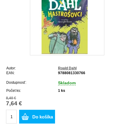
Autor:
Roald Dahl
EAN:
9788081330766
Dostupnosť:
Skladom
Počet ks:
1
ks
8,40 €
7,64 €
Do košíka