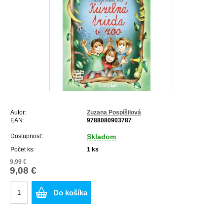
Autor:
Zuzana Pospíšilová
EAN:
9788080903787
Dostupnosť:
Skladom
Počet ks:
1
ks
9,99 €
9,08 €
Do košíka