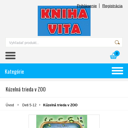
Prihlásenie
Registrácia
0
Kategórie
Kúzelná trieda v ZOO
Úvod
Deti 5-12
Kúzelná trieda v ZOO