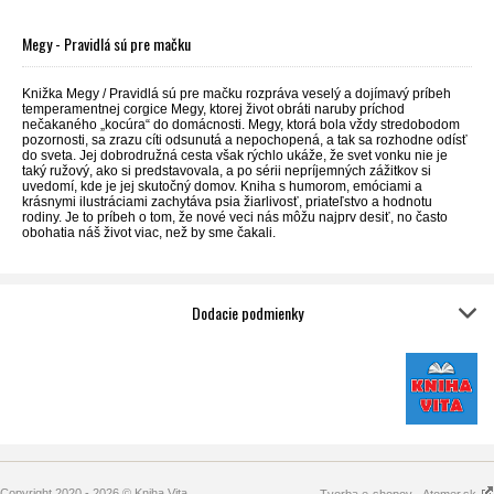
Megy - Pravidlá sú pre mačku
Knižka Megy / Pravidlá sú pre mačku rozpráva veselý a dojímavý príbeh
temperamentnej corgice Megy, ktorej život obráti naruby príchod
nečakaného „kocúra“ do domácnosti. Megy, ktorá bola vždy stredobodom
pozornosti, sa zrazu cíti odsunutá a nepochopená, a tak sa rozhodne odísť
do sveta. Jej dobrodružná cesta však rýchlo ukáže, že svet vonku nie je
taký ružový, ako si predstavovala, a po sérii nepríjemných zážitkov si
uvedomí, kde je jej skutočný domov. Kniha s humorom, emóciami a
krásnymi ilustráciami zachytáva psia žiarlivosť, priateľstvo a hodnotu
rodiny. Je to príbeh o tom, že nové veci nás môžu najprv desiť, no často
obohatia náš život viac, než by sme čakali.
Dodacie podmienky
Copyright 2020 - 2026 © Kniha Vita