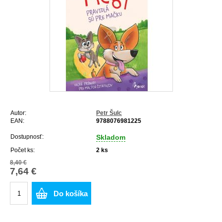
Autor:
Petr Šulc
EAN:
9788076981225
Dostupnosť:
Skladom
Počet ks:
2
ks
8,40 €
7,64 €
Do košíka