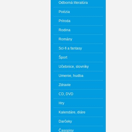
Odborná literatúra
Poézia
Príroda
Rodina
Romány
Sci-fi a fantasy
Šport
Učebnice, slovníky
Umenie, hudba
Zdravie
CD, DVD
Hry
Kalendáre, diáre
Darčeky
Časopisy