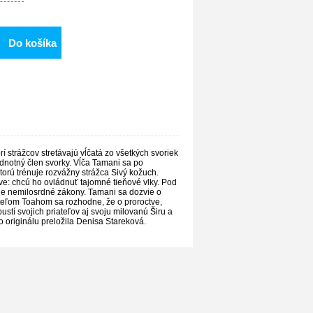
Do košíka
 strážcov stretávajú vĺčatá zo všetkých svoriek
odnotný člen svorky. Vĺča Tamani sa po
torú trénuje rozvážny strážca Sivý kožuch.
ve: chcú ho ovládnuť tajomné tieňové vlky. Pod
oje nemilosrdné zákony. Tamani sa dozvie o
ateľom Toahom sa rozhodne, že o proroctve,
ustí svojich priateľov aj svoju milovanú Širu a
 originálu preložila Denisa Stareková.