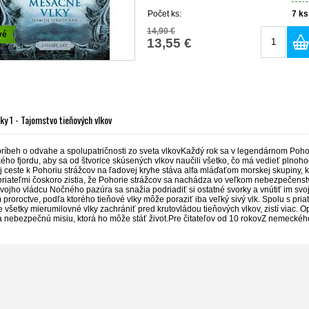
Počet ks:
7
ks
14,90 €
vé
13,55 €
ky 1 - Tajomstvo tieňových vlkov
príbeh o odvahe a spolupatričnosti zo sveta vlkovKaždý rok sa v legendárnom Pohorí
ého fjordu, aby sa od štvorice skúsených vlkov naučili všetko, čo má vedieť plnoh
ej ceste k Pohoriu strážcov na ľadovej kryhe stáva alfa mláďaťom morskej skupiny, k
priateľmi čoskoro zistia, že Pohorie strážcov sa nachádza vo veľkom nebezpečenst
vojho vládcu Nočného pazúra sa snažia podriadiť si ostatné svorky a vnútiť im sv
roroctve, podľa ktorého tieňové vlky môže poraziť iba veľký sivý vlk. Spolu s pri
 všetky mierumilovné vlky zachrániť pred krutovládou tieňových vlkov, zistí viac. Op
 nebezpečnú misiu, ktorá ho môže stáť život.Pre čitateľov od 10 rokovZ nemeckého