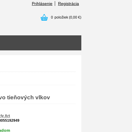
Prihlásenie
Registrácia
0
položiek
(0,00 €)
vo tieňových vlkov
ly Art
8055192949
ladom