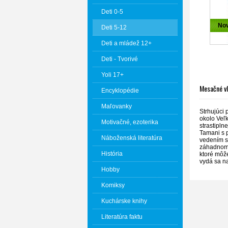
Deti 0-5
No
Deti 5-12
Deti a mládež 12+
Deti - Tvorivé
Yoli 17+
Mesačné vl
Encyklopédie
Maľovanky
Strhujúci 
okolo Veľk
Motivačné, ezoterika
strastipln
Tamani s 
Náboženská literatúra
vedením s
záhadnom p
História
ktoré môže
vydá sa na
Hobby
Komiksy
Kuchárske knihy
Literatúra faktu