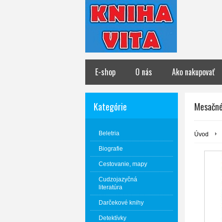
E-shop
O nás
Ako nakupovať
Kategórie
Mesačné 
Beletria
Úvod
Biografie
Cestovanie, mapy
Cudzojazyčná
literatúra
Darčekové knihy
Detektívky