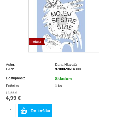
Akcia
Autor:
Dana Hlavatá
EAN:
9788020614308
Dostupnosť:
Skladom
Počet ks:
1
ks
13,55 €
4,99 €
Do košíka