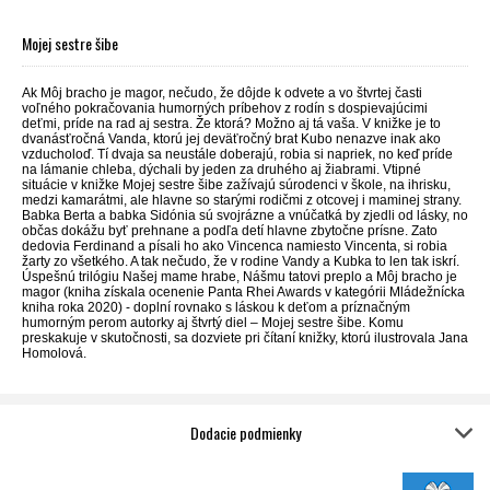
Mojej sestre šibe
Ak Môj bracho je magor, nečudo, že dôjde k odvete a vo štvrtej časti
voľného pokračovania humorných príbehov z rodín s dospievajúcimi
deťmi, príde na rad aj sestra. Že ktorá? Možno aj tá vaša. V knižke je to
dvanásťročná Vanda, ktorú jej deväťročný brat Kubo nenazve inak ako
vzducholoď. Tí dvaja sa neustále doberajú, robia si napriek, no keď príde
na lámanie chleba, dýchali by jeden za druhého aj žiabrami. Vtipné
situácie v knižke Mojej sestre šibe zažívajú súrodenci v škole, na ihrisku,
medzi kamarátmi, ale hlavne so starými rodičmi z otcovej i maminej strany.
Babka Berta a babka Sidónia sú svojrázne a vnúčatká by zjedli od lásky, no
občas dokážu byť prehnane a podľa detí hlavne zbytočne prísne. Zato
dedovia Ferdinand a písali ho ako Vincenca namiesto Vincenta, si robia
žarty zo všetkého. A tak nečudo, že v rodine Vandy a Kubka to len tak iskrí.
Úspešnú trilógiu Našej mame hrabe, Nášmu tatovi preplo a Môj bracho je
magor (kniha získala ocenenie Panta Rhei Awards v kategórii Mládežnícka
kniha roka 2020) - doplní rovnako s láskou k deťom a príznačným
humorným perom autorky aj štvrtý diel – Mojej sestre šibe. Komu
preskakuje v skutočnosti, sa dozviete pri čítaní knižky, ktorú ilustrovala Jana
Homolová.
Dodacie podmienky