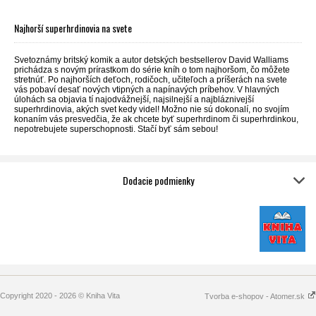
Najhorší superhrdinovia na svete
Svetoznámy britský komik a autor detských bestsellerov David Walliams
prichádza s novým prírastkom do série kníh o tom najhoršom, čo môžete
stretnúť. Po najhorších deťoch, rodičoch, učiteľoch a príšerách na svete
vás pobaví desať nových vtipných a napínavých príbehov. V hlavných
úlohách sa objavia tí najodvážnejší, najsilnejší a najbláznivejší
superhrdinovia, akých svet kedy videl! Možno nie sú dokonalí, no svojím
konaním vás presvedčia, že ak chcete byť superhrdinom či superhrdinkou,
nepotrebujete superschopnosti. Stačí byť sám sebou!
Dodacie podmienky
Copyright 2020 - 2026 © Kniha Vita
Tvorba e-shopov - Atomer.sk