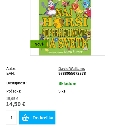
Nové
Autor:
David Walliams
EAN:
9788055672878
Dostupnosť:
Skladom
Počet ks:
5
ks
15,95 €
14,50 €
Do košíka