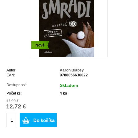
Nové
Autor:
Aaron Blabey
EAN:
9788056636022
Dostupnosť:
Skladom
Počet ks:
4
ks
13,99 €
12,72 €
Do košíka