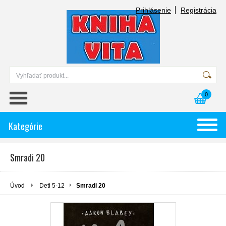
Prihlásenie
Registrácia
0
Kategórie
Smradi 20
Úvod
Deti 5-12
Smradi 20