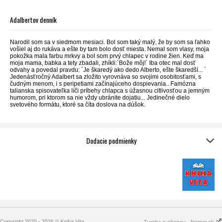
Adalbertov denník
Narodil som sa v siedmom mesiaci. Bol som taký malý, že by som sa ľahko
vošiel aj do rukáva a ešte by tam bolo dosť miesta. Nemal som vlasy, moja
pokožka mala farbu mrkvy a bol som prvý chlapec v rodine žien. Keď ma
moja mama, babka a tety zbadali, zhíkli:´Bože môj!´ Iba otec mal dosť
odvahy a povedal pravdu: ´Je škaredý ako dedo Alberto, ešte škaredší... ´
Jedenásťročný Adalbert sa zložito vyrovnáva so svojimi osobitosťami, s
čudným menom, i s peripetiami začínajúceho dospievania.. Famózna
talianska spisovateľka líči príbehy chlapca s úžasnou citlivosťou a jemným
humorom, pri ktorom sa nie vždy ubránite dojatiu... Jedinečné dielo
svetového formátu, ktoré sa číta doslova na dúšok.
Dodacie podmienky
Copyright 2020 - 2026 © Kniha Vita