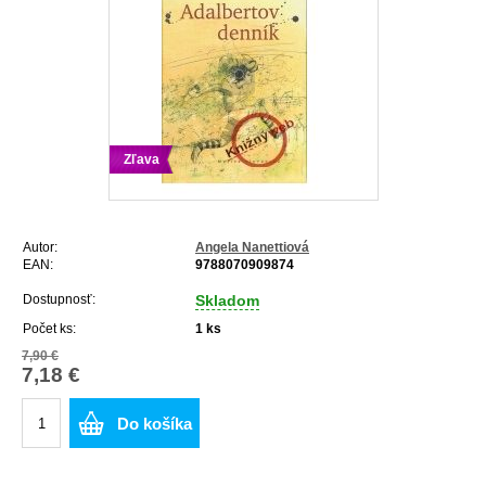
Zľava
Autor:
Angela Nanettiová
EAN:
9788070909874
Dostupnosť:
Skladom
Počet ks:
1
ks
7,90 €
7,18 €
Do košíka