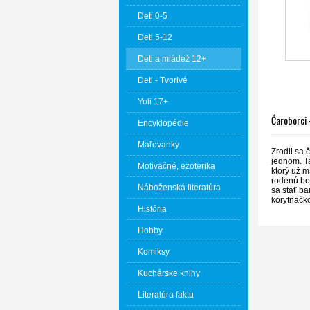
Deti 0-5
Deti 5-12
Deti a mládež 12+
Deti - Tvorivé
Yoli 17+
Čaroborci
Encyklopédie
Maľovanky
Zrodil sa
jednom. T
Motivačné, ezoterika
ktorý už 
rodenú boj
Náboženská literatúra
sa stať ba
korytnačko
História
Hobby
Komiksy
Kuchárske knihy
Literatúra faktu