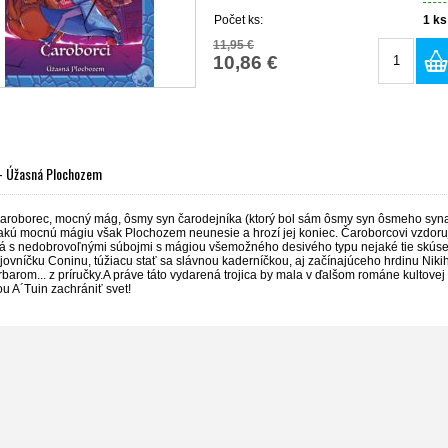
Počet ks:
1
ks
11,95 €
10,86 €
 - Úžasná Plochozem
 čaroborec, mocný mág, ôsmy syn čarodejníka (ktorý bol sám ôsmy syn ôsmeho sy
akú mocnú mágiu však Plochozem neunesie a hrozí jej koniec. Čaroborcovi vzdoruj
má s nedobrovoľnými súbojmi s mágiou všemožného desivého typu nejaké tie skúseno
ovníčku Coninu, túžiacu stať sa slávnou kaderníčkou, aj začínajúceho hrdinu Niki
rbarom... z príručky.A práve táto vydarená trojica by mala v ďalšom románe kultove
u A´Tuin zachrániť svet!