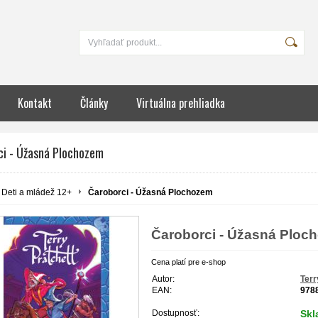
Kontakt
Články
Virtuálna prehliadka
ci - Úžasná Plochozem
Deti a mládež 12+
Čaroborci - Úžasná Plochozem
Čaroborci - Úžasná Ploc
Cena platí pre e-shop
Autor:
Terr
EAN:
978
Dostupnosť:
Sk