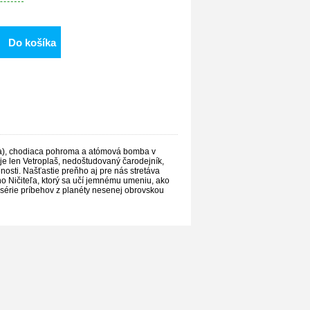
Do košíka
na), chodiaca pohroma a atómová bomba v
e len Vetroplaš, nedoštudovaný čarodejník,
sti. Našťastie preňho aj pre nás stretáva
ho Ničiteľa, ktorý sa učí jemnému umeniu, ako
j série príbehov z planéty nesenej obrovskou