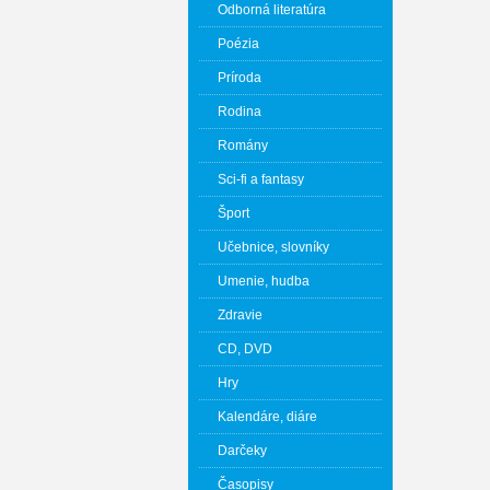
Odborná literatúra
Poézia
Príroda
Rodina
Romány
Sci-fi a fantasy
Šport
Učebnice, slovníky
Umenie, hudba
Zdravie
CD, DVD
Hry
Kalendáre, diáre
Darčeky
Časopisy