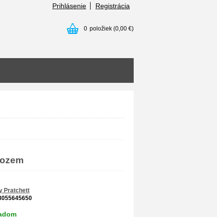
Prihlásenie
Registrácia
0
položiek
(0,00 €)
hozem
y Pratchett
8055645650
ladom