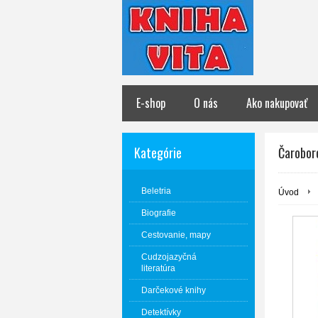
E-shop
O nás
Ako nakupovať
Kategórie
Čarobor
Beletria
Úvod
Biografie
Cestovanie, mapy
Cudzojazyčná
literatúra
Darčekové knihy
Detektívky