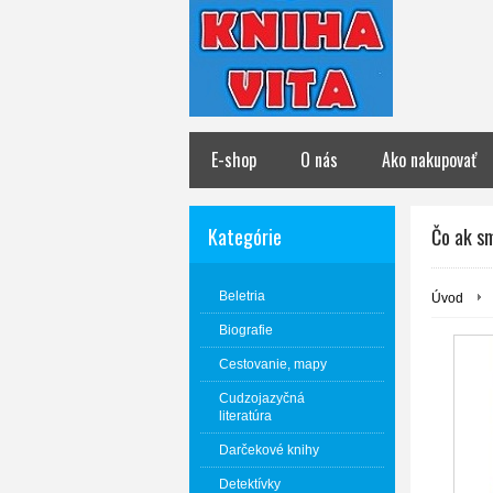
E-shop
O nás
Ako nakupovať
Kategórie
Čo ak s
Beletria
Úvod
Biografie
Cestovanie, mapy
Cudzojazyčná
literatúra
Darčekové knihy
Detektívky