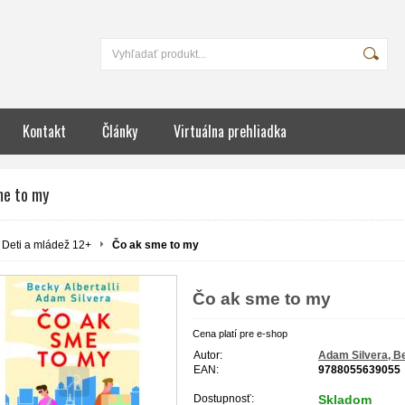
Kontakt
Články
Virtuálna prehliadka
me to my
Deti a mládež 12+
Čo ak sme to my
Čo ak sme to my
Cena platí pre e-shop
Autor:
Adam Silvera, Be
EAN:
9788055639055
Dostupnosť:
Skladom