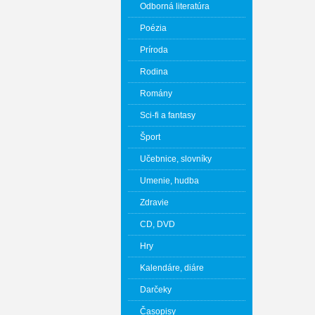
Odborná literatúra
Poézia
Príroda
Rodina
Romány
Sci-fi a fantasy
Šport
Učebnice, slovníky
Umenie, hudba
Zdravie
CD, DVD
Hry
Kalendáre, diáre
Darčeky
Časopisy