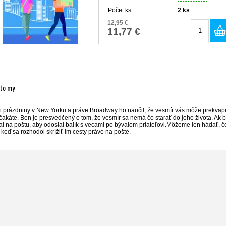
Počet ks:
2
ks
12,95 €
11,77 €
 to my
ávi prázdniny v New Yorku a práve Broadway ho naučil, že vesmír vás môže prekva
akáte. Ben je presvedčený o tom, že vesmír sa nemá čo starať do jeho života. Ak by m
l na poštu, aby odoslal balík s vecami po bývalom priateľovi.Môžeme len hádať, č
, keď sa rozhodol skrížiť im cesty práve na pošte.