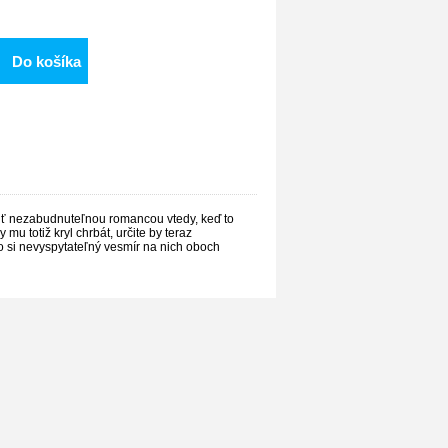
Do košíka
piť nezabudnuteľnou romancou vtedy, keď to
u totiž kryl chrbát, určite by teraz
o si nevyspytateľný vesmír na nich oboch