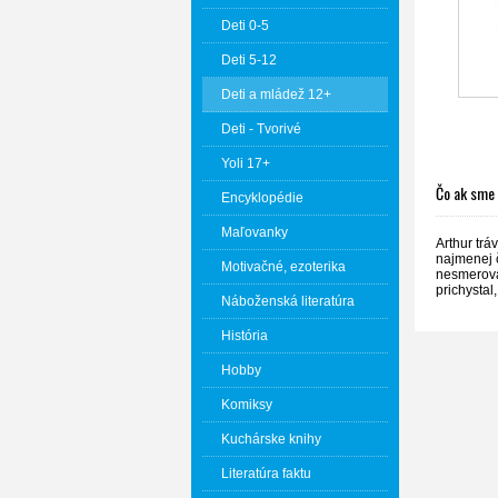
Deti 0-5
Deti 5-12
Deti a mládež 12+
Deti - Tvorivé
Yoli 17+
Čo ak sme
Encyklopédie
Maľovanky
Arthur tr
najmenej č
Motivačné, ezoterika
nesmerova
prichystal
Náboženská literatúra
História
Hobby
Komiksy
Kuchárske knihy
Literatúra faktu