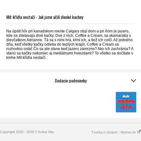
Mít křídla nestačí - Jak jsme učili divoké kachny
Na úpätí hôr pri kanadskom meste Calgary stojí dom a pri ňom je jazero,
kde sa zlietavajú divé kačky. Dve z nich, Coffee a Cream, sa skamarátia s
dievčatkom Adrianne. Tá sa s nimi hrá, kŕmi ich, a tiež ich cvičí. Až jedného
dňa, keď všetky kačky odletia do teplých krajín, Coffee a Cream sa
rozhodnú ostať.Čo sa ale stane keď jazero zamrzne? Ako ich zachránia? A
stanú sa kačky nakoniec aj mediálnymi hviezdami? To všetko sa dočítate v
knihe Mít křídla nestačí.
Dodacie podmienky
Copyright 2020 - 2026 © Kniha Vita
Tvorba e-shopov - Atomer.sk