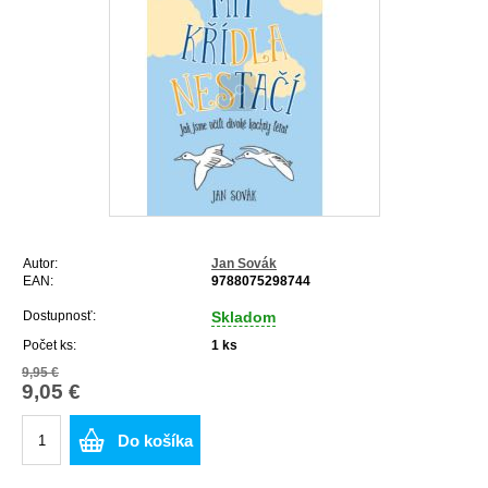
Autor:
Jan Sovák
EAN:
9788075298744
Dostupnosť:
Skladom
Počet ks:
1
ks
9,95 €
9,05 €
Do košíka