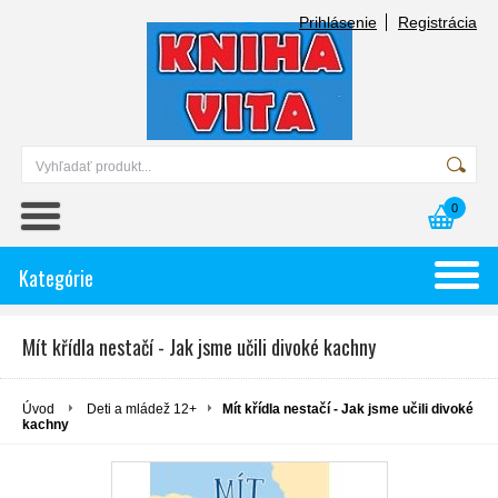
Prihlásenie
Registrácia
0
Kategórie
Mít křídla nestačí - Jak jsme učili divoké kachny
Úvod
Deti a mládež 12+
Mít křídla nestačí - Jak jsme učili divoké
kachny